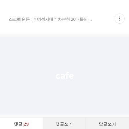
현
스크랩 원문 :
＊여성시대＊ 차분한 20대들의 알흠다운 공간
재
게
시
글
추
가
기
능
열
기
댓
댓글
29
댓글쓰기
답글쓰기
글