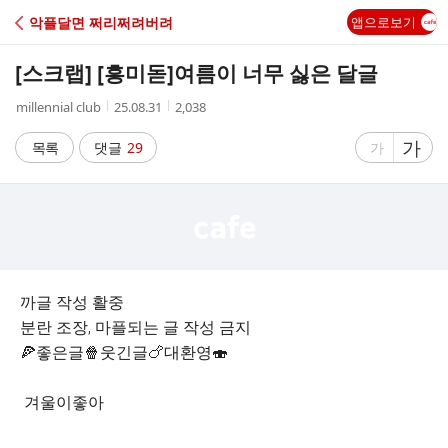
C
악플달면 쩌리쩌려버려
앱으로보기
A
[스크랩] [흥미돋]
여름이 너무 싫은 달글
F
작
작
조
millennial club
25.08.31
2,038
성
성
회
E
자
시
수
글
가
글
목록
댓글
29
가
간
자
자
크
크
기
기
크
작
게
게
까글 작성 활중
분란 조장, 마플되는 글 작성 금지
🍕좋은글🍿웃긴글🍗대환영🍣
겨울이좋아