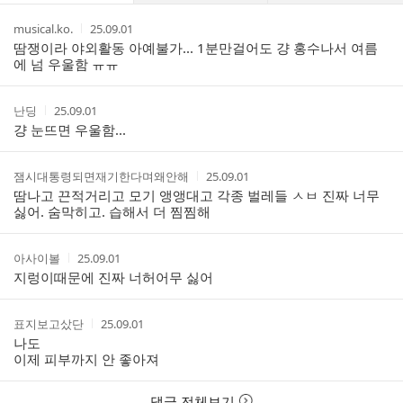
댓
작
작
musical.ko.
25.09.01
글
성
성
땀쟁이라 야외활동 아예불가... 1분만걸어도 걍 홍수나서 여름
리
자
시
에 넘 우울함 ㅠㅠ
스
간
트
작
작
난딩
25.09.01
성
성
걍 눈뜨면 우울함...
자
시
간
작
작
잼시대통령되면재기한다며왜안해
25.09.01
성
성
땀나고 끈적거리고 모기 앵앵대고 각종 벌레들 ㅅㅂ 진짜 너무
자
시
싫어. 숨막히고. 습해서 더 찜찜해
간
작
작
아사이볼
25.09.01
성
성
지렁이때문에 진짜 너허어무 싫어
자
시
간
작
작
표지보고샀단
25.09.01
성
성
나도
자
시
이제 피부까지 안 좋아져
간
댓글 전체보기