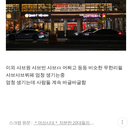
이외 샤브원 샤브빈 샤브xx 어쩌고 등등 비슷한 무한리필
샤브샤브뷔페 엄청 생기는중
엄청 생기는데 사람들 계속 바글바글함
현
스크랩 원문 :
＊여성시대＊ 차분한 20대들의 알흠다운 공간
재
게