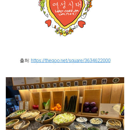
출처:
https://theqoo.net/square/3634622000