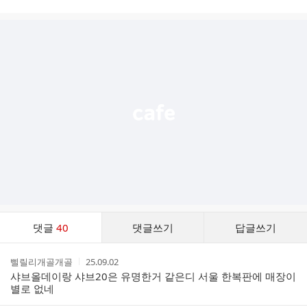
시
글
추
가
기
능
열
기
댓
댓글
40
댓글쓰기
답글쓰기
글
댓
작
작
삘릴리개골개골
25.09.02
글
성
성
샤브올데이랑 샤브20은 유명한거 같은디 서울 한복판에 매장이
리
자
시
별로 없네
스
간