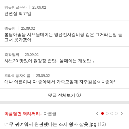
트
작
작
빙글빙글우산
25.09.02
성
성
편편집 최고임
자
시
간
작
작
뭐믈레
25.09.02
성
성
봄담아좋음 샤브올데이는 명퓬진사갈비랑 같은 그거라는말 듣
자
시
고서 못가겠어
간
작
작
왁왁햄찌
25.09.02
성
성
샤브20 맛있어 닭강정 존맛.. 올데이는 개노맛 ㅠ
자
시
간
작
작
후라이풍자여름
25.09.02
성
성
애나 어른이나 다 좋아해서 가족모임때 자주찾음ㅇㅇ좋아!
자
시
간
댓글 전체보기
악플달면 쩌리쩌려..
다른글
현재페이지 1
2
3
4
댓
너무 귀여워서 완판됐다는 조지 왕자 잠옷.jpg
(
12
)