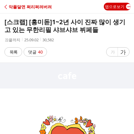
C
악플달면 쩌리쩌려버려
앱으로보기
A
[스크랩] [흥미돋]
1~2년 사이 진짜 많이 생기
F
고 있는 무한리필 샤브샤브 뷔페들
작
작
조
끄읕까지
25.09.02
30,582
E
성
성
회
자
시
수
글
가
글
목록
댓글
40
가
간
자
자
크
크
기
기
크
작
게
게