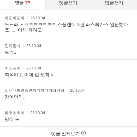
댓글
75
댓글쓰기
답글쓰기
글
댓
작
작
파도파도파
25.10.04
글
성
성
노느라 ㅅㅂㅋㅋㅋㅋㅋㅋ 스플랜더 3판 라스베가스 열판했다
리
자
시
죠...... 이제 자려고
스
간
트
작
작
퀸카멀봐
25.10.04
성
성
모기..
자
시
간
작
작
이스프피
25.10.04
성
성
회식하고 이제 집 도착ㅎ
자
시
간
작
작
잼시대통령되면재기한다며왜안해
25.10.04
성
성
잠이안와...
자
시
간
작
작
파호이호이
25.10.04
성
성
당직 ㅜ
자
시
간
댓글 전체보기