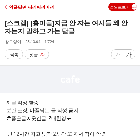
C
악플달면 쩌리쩌려버려
앱으로보기
A
[스크랩] [흥미돋]
지금 안 자는 여시들 왜 안
F
자는지 말하고 가는 달글
작
작
조
왕고양이
25.10.04
1,724
E
성
성
회
자
시
수
글
가
글
목록
댓글
75
가
간
자
자
크
크
기
기
크
작
게
게
까글 작성 활중
분란 조장, 마플되는 글 작성 금지
🍕좋은글🍿웃긴글🍗대환영🍣
난 12시간 자고 낮잠 2시간 또 자서 잠이 안 와