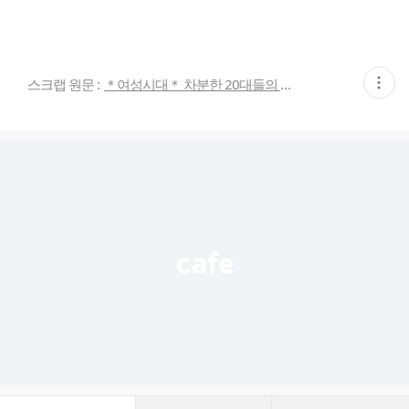
현
스크랩 원문 :
＊여성시대＊ 차분한 20대들의 알흠다운 공간
재
게
시
글
추
가
기
능
열
기
댓