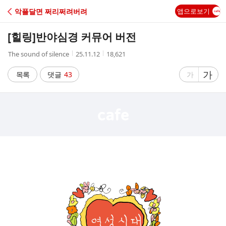
C
악플달면 쩌리쩌려버려
앱으로보기
A
[힐링]
반야심경 커뮤어 버전
F
작
작
조
The sound of silence
25.11.12
18,621
성
성
회
E
자
시
수
글
가
글
목록
댓글
43
가
간
자
자
크
크
기
기
크
작
게
게