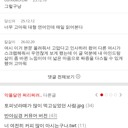
ourRideOrDie
25.12.10
성
성
그렇구낭
자
시
간
작
작
당신의
25.12.12
성
성
너무 고마워 대형 연어인데 매일 읽어본다
자
시
간
작
작
칼갈이
26.02.20
성
성
여시 이거 본문 올려줘서 고맙다고 인사하러 왔어 다른 여시가
자
시
스크랩해줘서 우연찮게 보게 됐는데 이 글 덕분에 내 마인드랑
간
삶이 좀 바뀐 느낌이야 더 넓은 마음으로 짜증을 다스릴 수 있게
됐어 고마워
댓글 전체보기
악플달면 쩌리쩌려..
다른글
현재페이지 1
2
3
4
댓
토피넛라떼가 많이 먹고싶었던 사람.jpg
(
34
)
영
글
댓
반야심경 커뮤어 버전
(
43
)
야
글
댓
너 여전히 커피 많이 마시는구나.twt
(
11
)
공