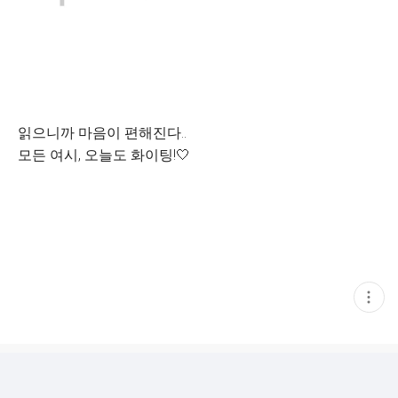
읽으니까 마음이 편해진다..
모든 여시, 오늘도 화이팅!🤍
현
재
게
시
글
추
가
기