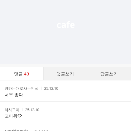
능
열
기
댓
댓글
43
댓글쓰기
답글쓰기
글
댓
작
작
원하는대로사는인생
25.12.10
글
성
성
너무 좋다
리
자
시
스
간
트
작
작
리치구마
25.12.10
성
성
고마왕♡
자
시
간
작
작