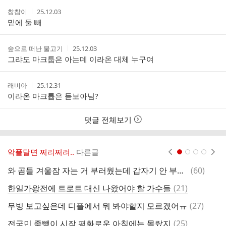
작
작
찹찹이
25.12.03
성
성
밑에 둘 빼
자
시
간
작
작
숲으로 떠난 물고기
25.12.03
성
성
그랴도 마크툽은 아는데 이라온 대체 누구여
자
시
간
작
작
래비아
25.12.31
성
성
이라온 마크튭은 듣보아님?
자
시
간
댓글 전체보기
악플달면 쩌리쩌려..
다른글
현재페이지 1
2
3
4
댓
와 곰들 겨울잠 자는 거 부러웠는데 갑자기 안 부러워짐
(
60
)
글
댓
한일가왕전에 트로트 대신 나왔어야 할 가수들
(
21
)
글
댓
무빙 보고싶은데 디플에서 뭐 봐야할지 모르겠어ㅠ
(
27
)
글
댓
전국민 좆뺑이 시작 평화로운 아침에는 몰랐지
(
25
)
분