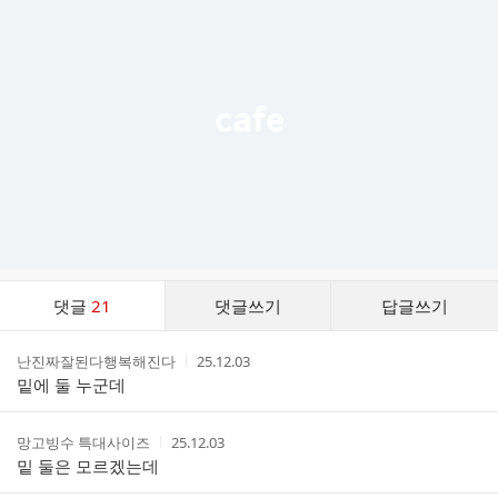
기
능
열
기
댓
댓글
21
댓글쓰기
답글쓰기
글
댓
작
작
난진짜잘된다행복해진다
25.12.03
글
성
성
밑에 둘 누군데
리
자
시
스
간
트
작
작
망고빙수 특대사이즈
25.12.03
성
성
밑 둘은 모르겠는데
자
시
간