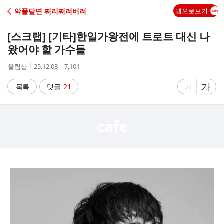
C
악플달면 쩌리쩌려버려
앱으로보기
A
[스크랩] [기타]
한일가왕전에 트로트 대신 나
F
왔어야 할 가수들
작
작
조
올림샵
25.12.03
7,101
E
성
성
회
자
시
수
글
가
글
목록
댓글
21
가
간
자
자
크
크
기
기
크
작
게
게