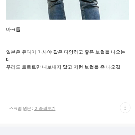
마크툽
일본은 유다이 마사야 같은 다양하고 좋은 보컬들 나오는
데
우리도 트로트만 내보내지 말고 저런 보컬들 좀 나오길!
현
스크랩 원문 :
이종격투기
재
게
시
글
추
가