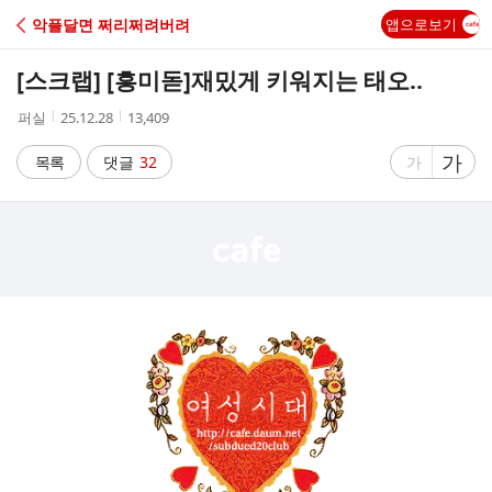
C
악플달면 쩌리쩌려버려
앱으로보기
A
[스크랩] [흥미돋]
재밌게 키워지는 태오..
F
작
작
조
퍼실
25.12.28
13,409
성
성
회
E
자
시
수
글
가
글
목록
댓글
32
가
간
자
자
크
크
기
기
크
작
게
게