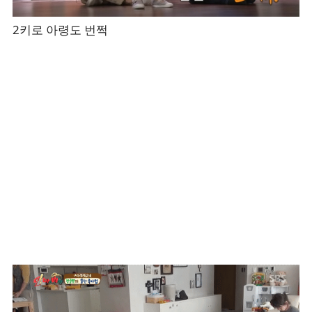
2키로 아령도 번쩍