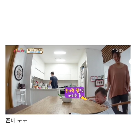
존버 ㅜㅜ