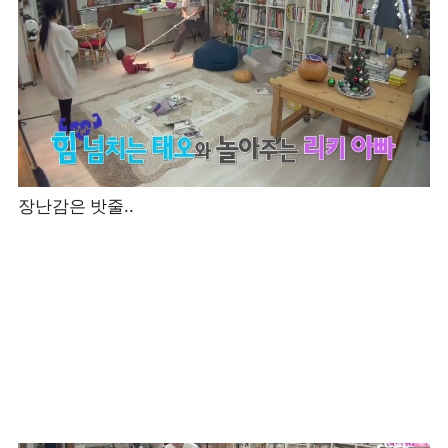
장난감은 밧줄..