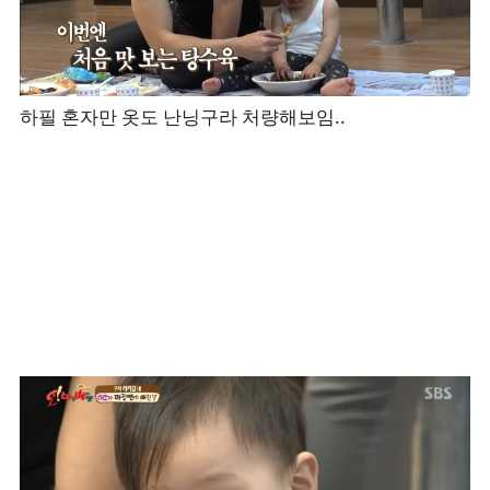
하필 혼자만 옷도 난닝구라 처량해보임..