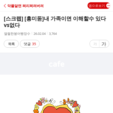
C
악플달면 쩌리쩌려버려
앱으로보기
A
[스크랩] [흥미돋]
내 가족이면 이해할수 있다
F
vs없다
작
작
조
열렬한붕어빵장수
26.02.04
3,764
E
성
성
회
자
시
수
글
가
글
목록
댓글
35
가
간
자
자
크
크
기
기
크
작
게
게