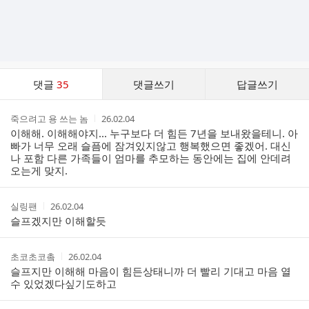
댓
댓글
35
댓글쓰기
답글쓰기
글
댓
작
작
죽으려고 용 쓰는 놈
26.02.04
글
성
성
이해해. 이해해야지... 누구보다 더 힘든 7년을 보내왔을테니. 아
리
자
시
빠가 너무 오래 슬픔에 잠겨있지않고 행복했으면 좋겠어. 대신
스
간
나 포함 다른 가족들이 엄마를 추모하는 동안에는 집에 안데려
트
오는게 맞지.
작
작
실링팬
26.02.04
성
성
슬프겠지만 이해할듯
자
시
간
작
작
초코초코촠
26.02.04
성
성
슬프지만 이해해 마음이 힘든상태니까 더 빨리 기대고 마음 열
자
시
수 있었겠다싶기도하고
간