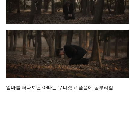
엄마를 떠나보낸 아빠는 무너졌고 슬픔에 몸부리침