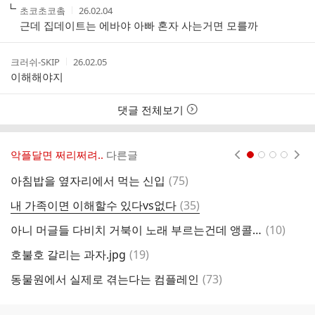
작
작
초코초코촠
26.02.04
성
성
근데 집데이트는 에바야 아빠 혼자 사는거면 모를까
자
시
간
작
작
크러쉬-SKIP
26.02.05
성
성
이해해야지
자
시
간
댓글 전체보기
악플달면 쩌리쩌려..
다른글
현재페이지 1
2
3
4
댓
아침밥을 옆자리에서 먹는 신입
(
75
)
글
댓
내 가족이면 이해할수 있다vs없다
(
35
)
글
댓
아니 머글들 다비치 거북이 노래 부르는건데 앵콜 앵콜 외치다가 거북이 거북이 거북이 ㅇㅈㄹ함
(
10
)
어
글
댓
호불호 갈리는 과자.jpg
(
19
)
머
글
댓
동물원에서 실제로 겪는다는 컴플레인
(
73
)
일
글