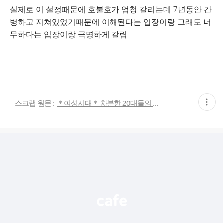
실제로 이 설정때문에 호불호가 엄청 갈리는데 7년동안 간
병하고 지쳐있었기때문에 이해된다는 입장이랑 그래도 너
무하다는 입장이랑 극명하게 갈림..
현
스크랩 원문 :
＊여성시대＊ 차분한 20대들의 알흠다운 공간
재
게
시
글
추
가
기
능
열
기