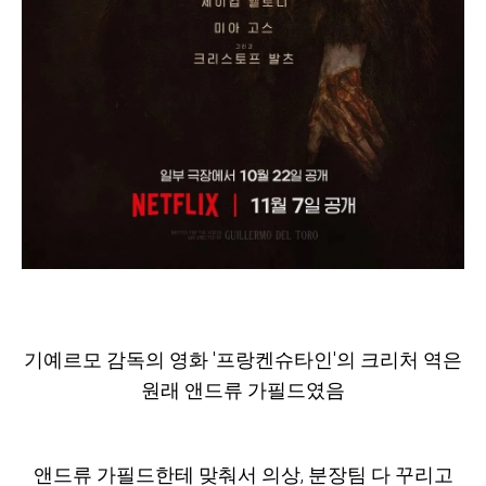
기예르모 감독의 영화 '프랑켄슈타인'의 크리처 역은
원래 앤드류 가필드였음
앤드류 가필드한테 맞춰서 의상, 분장팀 다 꾸리고