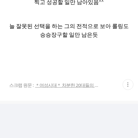
찍고 성공할 일만 남아있음^^
늘 잘못된 선택을 하는 그의 전적으로 보아 롤링도
승승장구할 일만 남은듯
현
스크랩 원문 :
＊여성시대＊ 차분한 20대들의 알흠다운 공간
재
게
시
글
추
가
기
능
열
기