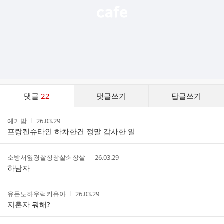
댓
댓글
22
댓글쓰기
답글쓰기
글
댓
작
작
예거밤
26.03.29
글
성
성
프랑켄슈타인 하차한건 정말 감사한 일
리
자
시
스
간
트
작
작
소방서옆경찰청창살쇠창살
26.03.29
성
성
하남자
자
시
간
작
작
유돈노하우럭키유아
26.03.29
성
성
지혼자 뭐해?
자
시
간