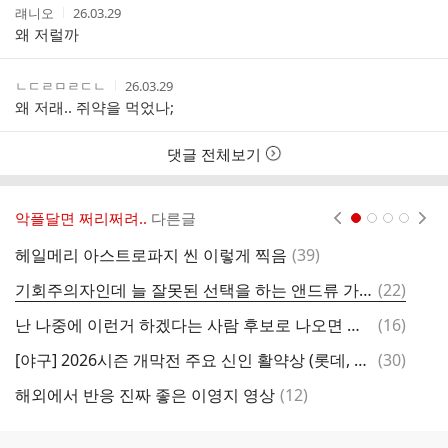
작
작
럐니오
26.03.29
성
성
왜 저럴까
자
시
간
작
작
ㄴㄷㄹㅁㄹㄷㄴ
26.03.29
성
성
왜 저래.. 쥐약을 먹었나;
자
시
간
댓글 전체보기
악플달면 쩌리쩌려..
다른글
현재페이지 1
2
3
4
댓
헤일메리 아스트로파지 씬 이렇게 찍음
(
39
)
다
글
댓
기회주의자인데 늘 잘못된 선택을 하는 앤드류 가필드
(
22
)
하
글
댓
난 나중에 이런거 하겠다는 사람 후보로 나오면 무조건 뽑을듯
(
16
)
글
댓
[야구] 2026시즌 개막전 주요 신인 활약상 (롯데, KT, 한화)
(
30
)
밤
글
댓
해외에서 반응 진짜 좋은 이영지 영상
(
12
)
사
글