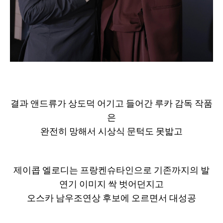
결과 앤드류가 상도덕 어기고 들어간 루카 감독 작품
은
완전히 망해서 시상식 문턱도 못밟고
제이콥 엘로디는 프랑켄슈타인으로 기존까지의 발
연기 이미지 싹 벗어던지고
오스카 남우조연상 후보에 오르면서 대성공