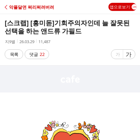
C
악플달면 쩌리쩌려버려
앱으로보기
A
[스크랩] [흥미돋]
기회주의자인데 늘 잘못된
F
선택을 하는 앤드류 가필드
작
작
조
지9별
26.03.29
11,487
E
성
성
회
자
시
수
글
가
글
목록
댓글
22
가
간
자
자
크
크
기
기
크
작
게
게