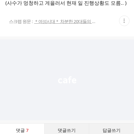
(사수가 멍청하고 게을러서 현재 일 진행상황도 모름.. )
현
스크랩 원문 :
＊여성시대＊ 차분한 20대들의 알흠다운 공간
재
게
시
글
추
가
기
능
열
기
댓
댓글
7
댓글쓰기
답글쓰기
글