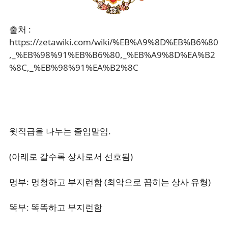
출처 :
https://zetawiki.com/wiki/%EB%A9%8D%EB%B6%80
,_%EB%98%91%EB%B6%80,_%EB%A9%8D%EA%B2
%8C,_%EB%98%91%EA%B2%8C
윗직급을 나누는 줄임말임.
(아래로 갈수록 상사로서 선호됨)
멍부: 멍청하고 부지런함 (최악으로 꼽히는 상사 유형)
똑부: 똑똑하고 부지런함