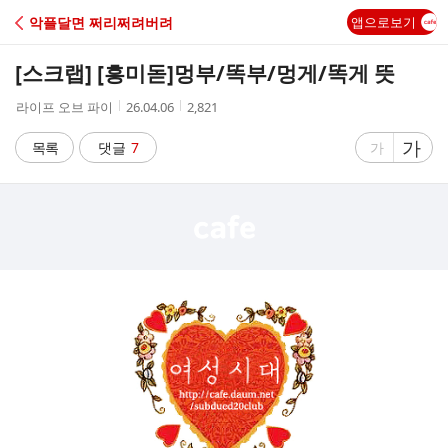
C
악플달면 쩌리쩌려버려
앱으로보기
A
[스크랩] [흥미돋]
멍부/똑부/멍게/똑게 뜻
F
작
작
조
라이프 오브 파이
26.04.06
2,821
성
성
회
E
자
시
수
글
가
글
목록
댓글
7
가
간
자
자
크
크
기
기
크
작
게
게