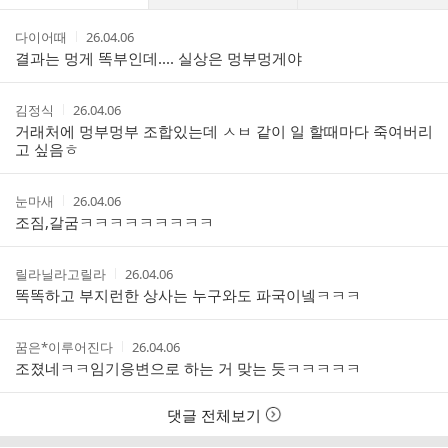
댓
작
작
다이어때
26.04.06
글
성
성
결과는 멍게 똑부인데.... 실상은 멍부멍게야
리
자
시
스
간
트
작
작
김정식
26.04.06
성
성
거래처에 멍부멍부 조합있는데 ㅅㅂ 같이 일 할때마다 죽여버리
자
시
고 싶음ㅎ
간
작
작
눈마새
26.04.06
성
성
조짐,갈굼ㅋㅋㅋㅋㅋㅋㅋㅋㅋ
자
시
간
작
작
릴라닐라고릴라
26.04.06
성
성
똑똑하고 부지런한 상사는 누구와도 파국이넼ㅋㅋㅋ
자
시
간
작
작
꿈은*이루어진다
26.04.06
성
성
조졌네ㅋㅋ임기응변으로 하는 거 맞는 듯ㅋㅋㅋㅋㅋ
자
시
간
댓글 전체보기