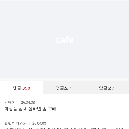
추
가
기
능
열
기
댓
댓글
390
댓글쓰기
답글쓰기
글
댓
작
작
망태기
26.04.08
글
성
성
화장품 냄새 심하면 좀 그래
리
자
시
스
간
트
작
작
발발이치와와
26.04.08
성
성