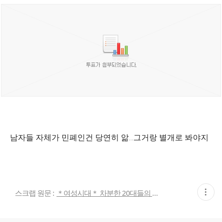
남자들 자체가 민폐인건 당연히 앎...그거랑 별개로 봐야지
현
스크랩 원문 :
＊여성시대＊ 차분한 20대들의 알흠다운 공간
재
게
시
글