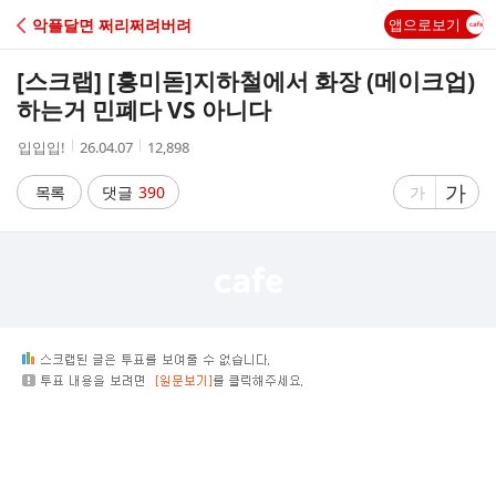
C
악플달면 쩌리쩌려버려
앱으로보기
A
[스크랩] [흥미돋]
지하철에서 화장 (메이크업)
F
하는거 민폐다 VS 아니다
작
작
조
입입입!
26.04.07
12,898
E
성
성
회
자
시
수
글
가
글
목록
댓글
390
가
간
자
자
크
크
기
기
크
작
게
게