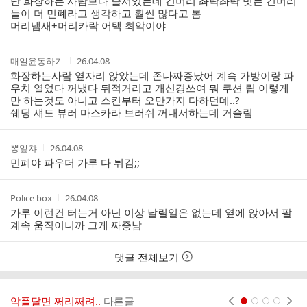
난 화장하는 사람보다 줄서있는데 긴머리 촤락촤락 빗는 긴머리
자
시
들이 더 민폐라고 생각하고 훨씬 많다고 봄
간
머리냄새+머리카락 어택 최악이야
작
작
매일윤동하기
26.04.08
성
성
화장하는사람 옆자리 앉았는데 존나짜증났어 계속 가방이랑 파
자
시
우치 열었다 꺼냈다 뒤적거리고 개신경쓰여 뭐 쿠션 립 이렇게
간
만 하는것도 아니고 스킨부터 오만가지 다하던데..?
쉐딩 섀도 뷰러 마스카라 브러쉬 꺼내서하는데 거슬림
작
작
뽕잎챠
26.04.08
성
성
민폐야 파우더 가루 다 튀김;;
자
시
간
작
작
Police box
26.04.08
성
성
가루 이런건 터는거 아닌 이상 날릴일은 없는데 옆에 앉아서 팔
자
시
계속 움직이니까 그게 짜증남
간
댓글 전체보기
악플달면 쩌리쩌려..
다른글
현재페이지 1
2
3
4