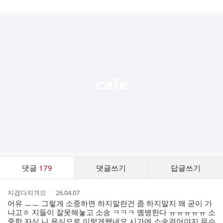
게
시
글
추
가
기
능
열
기
댓
댓글
179
댓글쓰기
답글쓰기
글
댓
작
작
지겹다지겨으
26.04.07
글
성
성
어유 ㅡㅡ 그렇게 소중하면 하지말란건 좀 하지말지 왜 굳이 가
리
자
시
냐고ㅎ 지들이 잘못해놓고 소송 ㅋㅋㅋ 옘병한다 ㅠㅠㅠㅠㅠ 소
스
간
중한 자식 니 욕심으로 이렇게됐네요 시가에 소송걸어야지 무슨