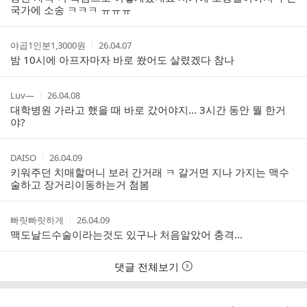
트
국가에 소송 ㅋㅋㅋ ㅠㅠㅠ
작
작
야곱1인분1,3000원
26.04.07
성
성
밤 10시에 아프자마자 바로 쐈어도 살렸겠다 참나
자
시
간
작
작
Luv—
26.04.08
성
성
대학병원 가라고 했을 때 바로 갔어야지... 3시간 동안 뭘 한거
자
시
야?
간
작
작
DAISO
26.04.09
성
성
키워주던 치매할머니 보러 간거래 ㅋ 갈거면 지나 가지는 맥수
자
시
술하고 장거리이동하는거 첨봄
간
작
작
빠릿빠릿하게
26.04.09
성
성
맥도날드수술이라는것도 있구나 처음알았어 충격...
자
시
간
댓글 전체보기