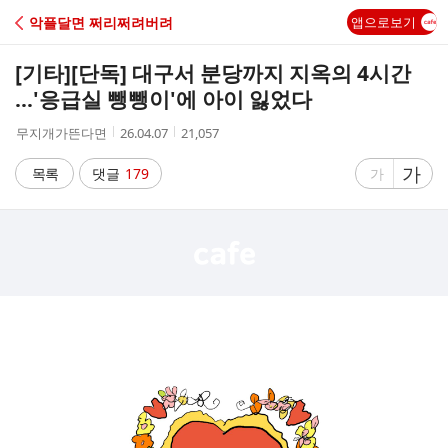
C
악플달면 쩌리쩌려버려
앱으로보기
A
[기타]
[단독] 대구서 분당까지 지옥의 4시간
F
…'응급실 뺑뺑이'에 아이 잃었다
작
작
조
무지개가뜬다면
26.04.07
21,057
E
성
성
회
자
시
수
글
가
글
목록
댓글
179
가
간
자
자
크
크
기
기
크
작
게
게