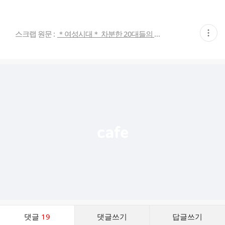
현
스크랩 원문 :
＊여성시대＊ 차분한 20대들의 알흠다운 공간
재
게
시
글
추
가
기
능
열
기
댓
댓글
19
댓글쓰기
답글쓰기
글