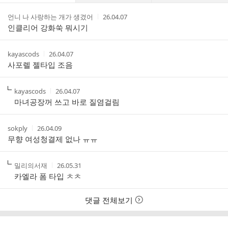
댓
작
작
언니 나 사랑하는 개가 생겼어
26.04.07
글
성
성
인클리어 강화쑥 뭐시기
리
자
시
스
간
트
작
작
kayascods
26.04.07
성
성
사포렐 젤타입 조음
자
시
간
작
작
kayascods
26.04.07
성
성
마녀공장꺼 쓰고 바로 질염걸림
자
시
간
작
작
sokply
26.04.09
성
성
무향 여성청결제 없나 ㅠㅠ
자
시
간
작
작
밀리의서재
26.05.31
성
성
카엘라 폼 타입 ㅊㅊ
자
시
간
댓글 전체보기