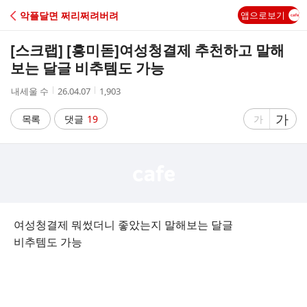
C
악플달면 쩌리쩌려버려
앱으로보기
A
[스크랩] [흥미돋]
여성청결제 추천하고 말해
F
보는 달글 비추템도 가능
작
작
조
내세울 수
26.04.07
1,903
E
성
성
회
자
시
수
글
가
글
목록
댓글
19
가
간
자
자
크
크
기
기
크
작
게
게
여성청결제 뭐썼더니 좋았는지 말해보는 달글
비추템도 가능