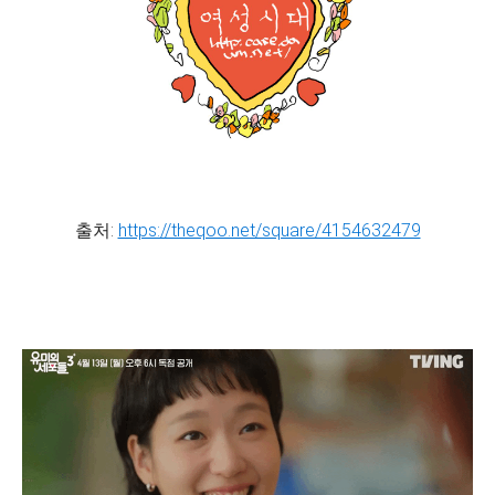
출처:
https://theqoo.net/square/4154632479