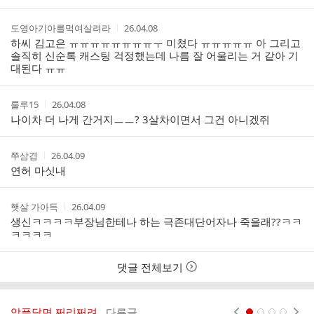
스
간
트
작
작
도영아기아를먹여살려라
26.04.08
성
성
하씨 김고은 ㅠㅠㅠㅠㅠㅠㅠㅠㅜ 미쳤다 ㅠㅠㅠㅠㅠ 아 그리고
자
시
솔직히 신순록 캐스팅 걱정했는데 나름 잘 어울리는 거 같아 기
간
대된다 ㅠㅠ
작
작
룰루15
26.04.08
성
성
나이차 더 나게 간거지ㅡㅡ? 3살차이면서 그건 아니겠쥐
자
시
간
작
작
쭈삼겹
26.04.09
성
성
연허 마싯내
자
시
간
작
작
햇살 가아득
26.04.09
성
성
생신ㅋㅋㅋㅋ부장님한테나 하는 극존대단어자나 죽을래??ㅋㅋ
자
시
ㅋㅋㅋㅋ
간
댓글 전체보기
악플달면 쩌리쩌려..
다른글
현재페이지 1
2
3
4