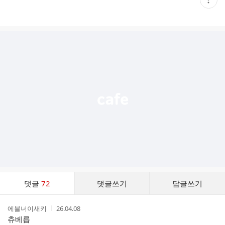
재
게
시
글
추
가
기
능
열
기
댓
댓글
72
댓글쓰기
답글쓰기
글
댓
작
작
에블너이새키
26.04.08
글
성
성
츄베릅
리
자
시