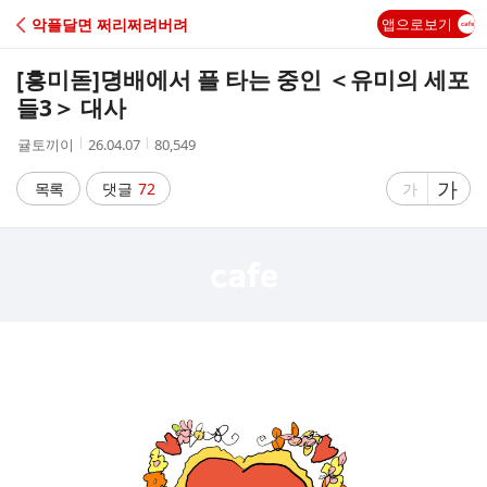
C
악플달면 쩌리쩌려버려
앱으로보기
A
[흥미돋]
뎡배에서 플 타는 중인 ＜유미의 세포
F
들3＞ 대사
작
작
조
귤토끼이
26.04.07
80,549
E
성
성
회
자
시
수
글
가
글
목록
댓글
72
가
간
자
자
크
크
기
기
크
작
게
게