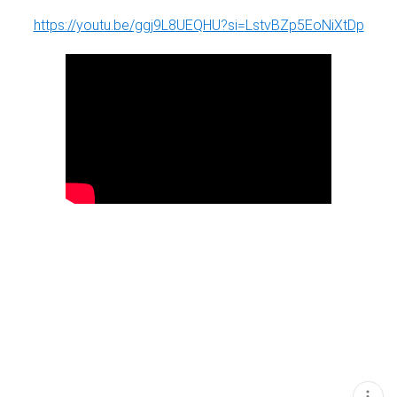
https://youtu.be/ggj9L8UEQHU?si=LstvBZp5EoNiXtDp
현