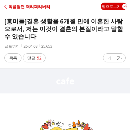
C
악플달면 쩌리쩌려버려
앱으로보기
A
[흥미돋]
결혼 생활을 6개월 만에 이혼한 사람
F
으로서, 저는 이것이 결혼의 본질이라고 말할
수 있습니다
E
작
작
조
귤토끼이
26.04.08
25,653
성
성
회
자
시
수
글
가
글
목록
댓글
52
가
간
자
자
크
크
기
기
크
작
게
게