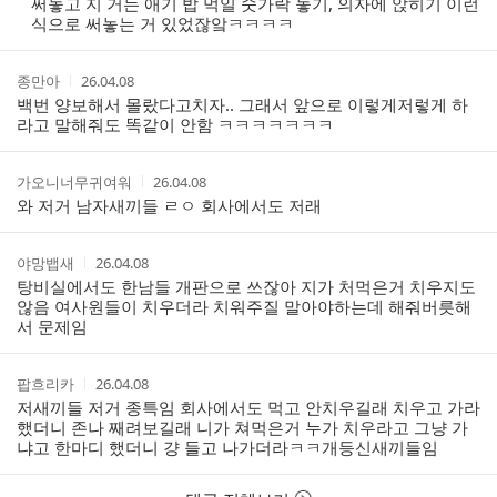
써놓고 지 거는 애기 밥 먹일 숫가락 놓기, 의자에 앉히기 이런
트
식으로 써놓는 거 있었잖앜ㅋㅋㅋㅋ
작
작
종만아
26.04.08
성
성
백번 양보해서 몰랐다고치자.. 그래서 앞으로 이렇게저렇게 하
자
시
라고 말해줘도 똑같이 안함 ㅋㅋㅋㅋㅋㅋㅋ
간
작
작
가오니너무귀여워
26.04.08
성
성
와 저거 남자새끼들 ㄹㅇ 회사에서도 저래
자
시
간
작
작
야망뱁새
26.04.08
성
성
탕비실에서도 한남들 개판으로 쓰잖아 지가 처먹은거 치우지도
자
시
않음 여사원들이 치우더라 치워주질 말아야하는데 해줘버릇해
간
서 문제임
작
작
팝흐리카
26.04.08
성
성
저새끼들 저거 종특임 회사에서도 먹고 안치우길래 치우고 가라
자
시
했더니 존나 째려보길래 니가 쳐먹은거 누가 치우라고 그냥 가
간
냐고 한마디 했더니 걍 들고 나가더라ㅋㅋ개등신새끼들임