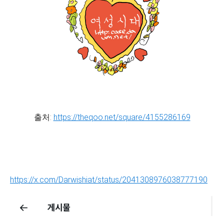
출처:
https://theqoo.net/square/4155286169
https://x.com/Darwishiat/status/2041308976038777190