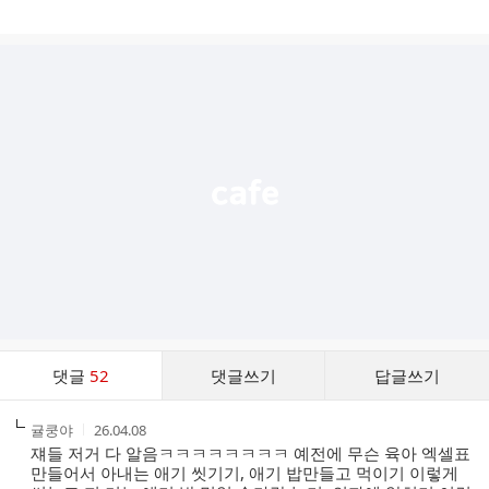
게
시
글
추
가
기
능
열
기
댓
댓글
52
댓글쓰기
답글쓰기
글
댓
작
작
귤쿵야
26.04.08
글
성
성
쟤들 저거 다 알음ㅋㅋㅋㅋㅋㅋㅋㅋ 예전에 무슨 육아 엑셀표
리
자
시
만들어서 아내는 애기 씻기기, 애기 밥만들고 먹이기 이렇게
스
간