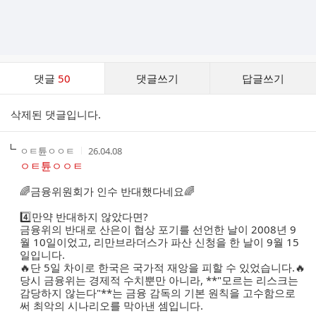
댓
댓글
50
댓글쓰기
답글쓰기
글
댓
삭제된 댓글입니다.
글
리
스
작
작
ㅇㅌ튠ㅇㅇㅌ
26.04.08
트
성
성
ㅇㅌ튠ㅇㅇㅌ
자
시
간
🌈금융위원회가 인수 반대했다네요🌈
4️⃣만약 반대하지 않았다면?
금융위의 반대로 산은이 협상 포기를 선언한 날이 2008년 9
월 10일이었고, 리만브라더스가 파산 신청을 한 날이 9월 15
일입니다.
🔥단 5일 차이로 한국은 국가적 재앙을 피할 수 있었습니다.🔥
당시 금융위는 경제적 수치뿐만 아니라, **"모르는 리스크는
감당하지 않는다"**는 금융 감독의 기본 원칙을 고수함으로
써 최악의 시나리오를 막아낸 셈입니다.