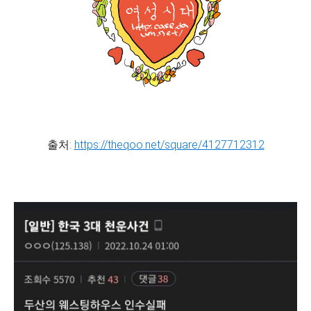
출처:
https://theqoo.net/square/4127712312