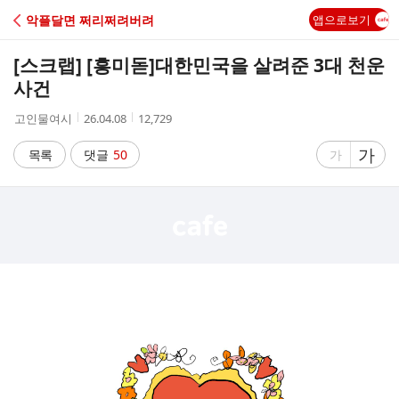
C
악플달면 쩌리쩌려버려
앱으로보기
A
[스크랩] [흥미돋]
대한민국을 살려준 3대 천운
F
사건
작
작
조
고인물여시
26.04.08
12,729
E
성
성
회
자
시
수
글
가
글
목록
댓글
50
가
간
자
자
크
크
기
기
크
작
게
게