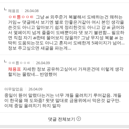
작
작
채용표
26.04.08
성
성
ㅇㅌ튠ㅇㅇㅌ
그냥 ai 외주준거 복붙해서 도배하는건 왜하는
자
시
거임ㅠ 댓글에서 보기엔 별로 안좋은거같아 여시 본인 생각을
간
쓴것도 아니고 알아보기 쉽게 정리한것도 아니고 걍 ai 긁어와
서 몇페이지 넘게 줄줄이 도배뿐이라 댓 보기 불편함… 필요하
면 직접 자기 ai한테 물어보지 않을까? 그냥 무지성 복붙 ai 는
딱히 도움되는것도 아니고 혼자서 도배한게 5페이지가 넘어…
정보 주고싶으면 새글을 파는게…
작
작
ㅇㅌ튠ㅇㅇㅌ
26.04.09
성
성
채용표
자세한 정보 공유하고싶어서 가져온건데 이렇게 생각
자
시
할지는 몰랐네… 반영했어
간
작
작
아무말없음
26.04.09
성
성
중일이 뜯어 말렸다는거는 너무 걔들 올려치기 루머같음. 걔들
자
시
이 한국을 왜 도와줌? 윗댓 말대로 금융위에서 막은것 같구만.
간
이제 중일 올려치기 하지 말자
댓글 전체보기