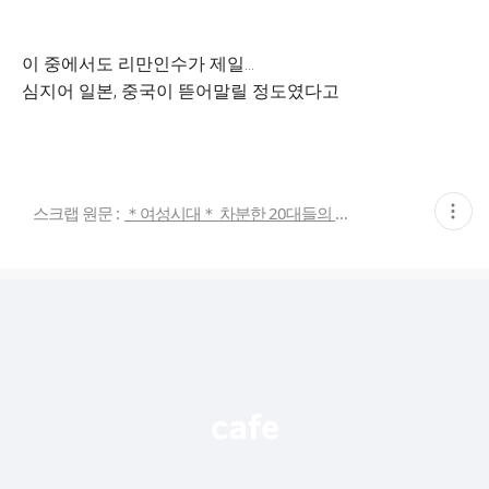
이 중에서도 리만인수가 제일...
심지어 일본, 중국이 뜯어말릴 정도였다고
현
스크랩 원문 :
＊여성시대＊ 차분한 20대들의 알흠다운 공간
재
게
시
글
추
가
기
능
열
기