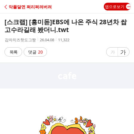
C
악플달면 쩌리쩌려버려
앱으로보기
A
[스크랩] [흥미돋]
EBS에 나온 주식 28년차 쌉
F
고수라길래 봤더니.twt
작
작
조
감자치즈핫도그짱
26.04.08
11,322
E
성
성
회
자
시
수
글
가
글
목록
댓글
20
가
간
자
자
크
크
기
기
크
작
게
게