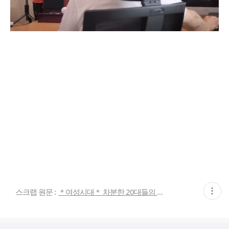
현
스크랩 원문 :
＊여성시대＊ 차분한 20대들의 알흠다운 공간
재
게
시
글
추