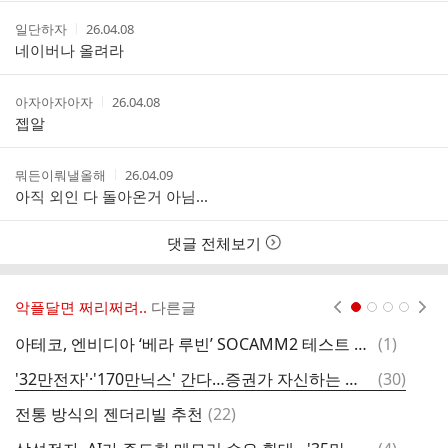
간
작
작
일단하자
26.04.08
성
성
네이버나 올려라
자
시
간
작
작
아자아자아자
26.04.08
성
성
젭알
자
시
간
작
작
뭐든이뤄낼올해
26.04.09
성
성
아직 외인 다 돌아온거 아님...
자
시
간
댓글 전체보기
악플달면 쩌리쩌려..
다른글
현재페이지 1
2
3
4
댓
아테코, 엔비디아 ‘베라 루빈’ SOCAMM2 테스트 핸들러 양산 장비 납품
(
1
)
글
댓
'32만전자'·'170만닉스' 간다…증권가 자신하는 이유
(
30
)
스
글
댓
전통 방식의 젠더리빌 추천
(
22
)
글