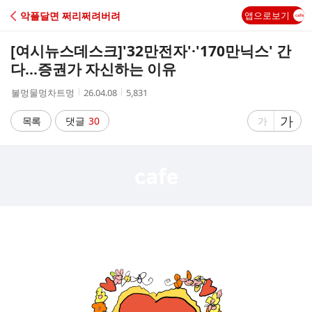
C
악플달면 쩌리쩌려버려
앱으로보기
A
[여시뉴스데스크]
'32만전자'·'170만닉스' 간
F
다…증권가 자신하는 이유
작
작
조
불멍물멍차트멍
26.04.08
5,831
E
성
성
회
자
시
수
글
가
글
목록
댓글
30
가
간
자
자
크
크
기
기
크
작
게
게