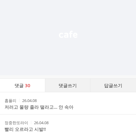
가
기
능
열
기
댓
댓글
30
댓글쓰기
답글쓰기
글
댓
작
작
홉플리
26.04.08
글
성
성
저러고 물량 졸라 떨라고... 안 속아
리
자
시
스
간
트
작
작
정중한또라이
26.04.08
성
성
빨리 오르라고 시발!!
자
시