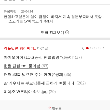
작
작
뀨꿐깍깤
26.04.14
성
성
헌혈하고싶은데 살이 급많이 빠져서 계속 철분부족해서 못함 ㅠ
자
시
ㅠ 소고기를 많이묵고가야겠다..
간
댓글 전체보기
악플달면 쩌리쩌려..
다른글
현재페이지 1
2
3
4
댓
아이오아이 (I.O.I) 공식 팬클럽명 ‘앙둥이’
(
37
)
글
댓
헌혈 관련 tmi 풀어봄
(
63
)
글
댓
헌혈 30회 넘으면 주는 헌혈유공패
(
36
)
글
댓
딸 키우시는 부모님들께 급하게 여쭙니다.
(
202
)
구
글
댓
미야오 W코리아 화보.jpg
(
20
)
탐
글
맨위로