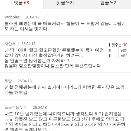
댓글
63
댓글쓰기
답글쓰기
글
댓
작
작
Wobbles
26.04.13
글
성
성
혈소판 해봤는데 속 메슥거려서 힘들어 ㅠ 토할거 같음.. 그럼에
리
자
시
도 하는 여시들 멋지다
스
간
트
작
작
자만추
26.04.13
성
성
난 딱 100회 했고 혈소판혈장 주로했는데 몸이 예전
자
시
같지 않아서 이젠 혈장같은거만 하려구...
간
몸 안좋으면 많이뽑는거 자제하고
젊을때 혈소판혈장이나 혈소판 단독 추천드립니다...
작
작
우랑
26.04.13
성
성
전혈 첨해봤는데 진짜 별거아니더라…걍 평범한 주사맞은 느낌
자
시
다들 해보길
간
작
작
둡둡두둡두두
26.04.13
성
성
나도 10번 넘게했는데 나이먹으니까 생각보다 하기 쉽지않음
자
시
ㅠㅠ 잠못잔 날도 많고 피곤한날도 많고 생리 후에도 안되고 감
간
기약 먹어도 안되고 해외다녀와도 안되고 카페인먹거나 피곤하
면 혈압도 높게나오고...