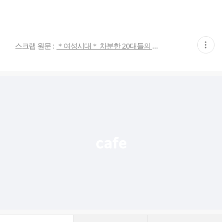
현
스크랩 원문 :
＊여성시대＊ 차분한 20대들의 알흠다운 공간
재
게
시
글
추
가
기
능
열
기
댓