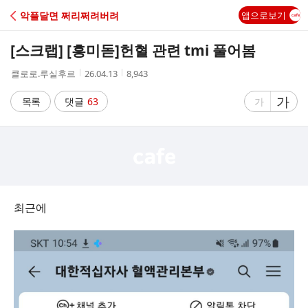
C
악플달면 쩌리쩌려버려
앱으로보기
A
[스크랩] [흥미돋]
헌혈 관련 tmi 풀어봄
F
작
작
조
클로로.루실후르
26.04.13
8,943
성
성
회
E
자
시
수
글
가
글
목록
댓글
63
가
간
자
자
크
크
기
기
크
작
게
게
최근에