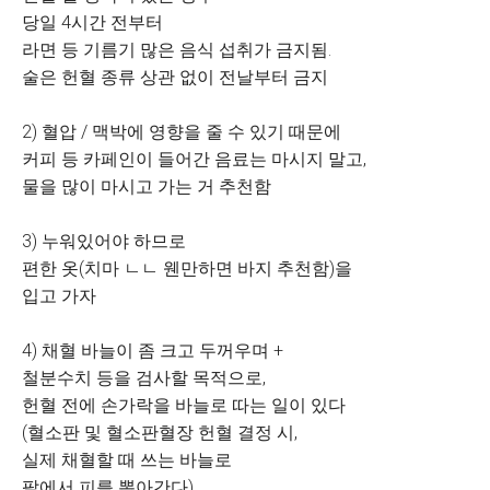
당일 4시간 전부터
라면 등 기름기 많은 음식 섭취가 금지됨.
술은 헌혈 종류 상관 없이 전날부터 금지
2) 혈압 / 맥박에 영향을 줄 수 있기 때문에
커피 등 카페인이 들어간 음료는 마시지 말고,
물을 많이 마시고 가는 거 추천함
3) 누워있어야 하므로
편한 옷(치마 ㄴㄴ 웬만하면 바지 추천함)을
입고 가자
4) 채혈 바늘이 좀 크고 두꺼우며 +
철분수치 등을 검사할 목적으로,
헌혈 전에 손가락을 바늘로 따는 일이 있다
(혈소판 및 혈소판혈장 헌혈 결정 시,
실제 채혈할 때 쓰는 바늘로
팔에서 피를 뽑아간다).