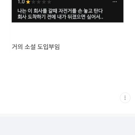
현
재
게
시
글
추
가
기
능