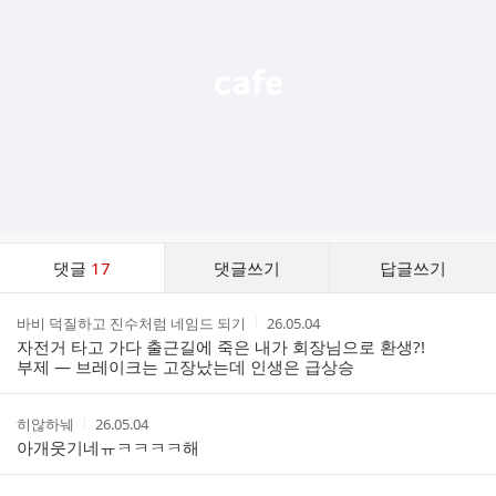
열
기
댓
댓글
17
댓글쓰기
답글쓰기
글
댓
작
작
바비 덕질하고 진수처럼 네임드 되기
26.05.04
글
성
성
자전거 타고 가다 출근길에 죽은 내가 회장님으로 환생?!
리
자
시
부제 — 브레이크는 고장났는데 인생은 급상승
스
간
트
작
작
히않하눼
26.05.04
성
성
아개웃기네ㅠㅋㅋㅋㅋ해
자
시
간