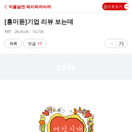
C
악플달면 쩌리쩌려버려
앱으로보기
A
[흥미돋]
기업 리뷰 보는데
F
작
작
조
flflf
26.05.04
10,726
성
성
회
E
자
시
수
글
가
글
목록
댓글
17
가
간
자
자
크
크
기
기
크
작
게
게