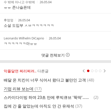
작
작
수 밖에 아니고 수밖에
26.05.04
성
성
ㅠㅠ 존나슬픈데
자
시
간
작
작
후엉엉
26.05.04
성
성
소설 도입부 ㅅㅂㅋㅋㅋㅋㅋㅋ
자
시
간
작
작
Leonardo Wilhelm DiCaprio
26.05.04
성
성
ㅋㅋㅋㅋㅋㅋ아ㅠㅠ
자
시
간
댓글 전체보기
악플달면 쩌리쩌려..
다른글
현재페이지 1
2
3
4
댓
배달 온 치킨이 너무 식어서 왔다고 불만인 고객
(
48
)
산
글
댓
기업 리뷰 보는데
(
17
)
글
댓
스카이다이빙 하며 23초 만에 루빅큐브 '뚝딱'…신기록 세운 독일 의대생
(
2
)
글
댓
집에 간 줄 알았는데 아직도 안 간 유재석
(
37
)
글