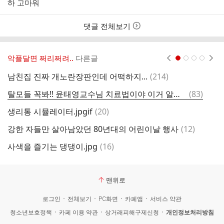
하 고마워
자
시
간
댓글 전체보기
악플달면 쩌리쩌려..
다른글
현재페이지 1
2
3
4
댓
남친집 진짜 개노란장판인데 어떡하지...
(
214
)
곽
글
댓
탈모들 꼭봐!! 윤태영교수님 치료법이야 이거 알면 대학병원 안가도돼
(
83
)
이
글
댓
생리통 시뮬레이터.jpgif
(
20
)
글
댓
강한 자들만 살아남았던 80년대의 어린이날 행사
(
12
)
하
글
댓
사색을 즐기는 댕댕이.jpg
(
16
)
글
맨위로
로그인
전체보기
PC화면
카페앱
서비스 약관
청소년보호정책
카페 이용 약관
상거래피해구제신청
개인정보처리방침