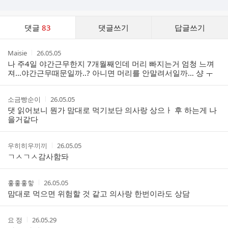
댓
댓글
83
댓글쓰기
답글쓰기
글
댓
작
작
Maisie
26.05.05
글
성
성
나 주4일 야간근무한지 7개월째인데 머리 빠지는거 엄청 느껴
리
자
시
져…야간근무때문일까..? 아니면 머리를 안말려서일까… 샹 ㅜ
스
간
트
작
작
소금빵순이
26.05.05
성
성
댓 읽어보니 뭔가 맘대로 먹기보단 의사랑 상으ㅏ 후 하는게 나
자
시
을거같다
간
작
작
우히히우끼끼
26.05.05
성
성
ㄱㅅㄱㅅ감사함돠
자
시
간
작
작
홓홓홓핳
26.05.05
성
성
맘대로 먹으면 위험할 것 같고 의사랑 한번이라도 상담
자
시
간
작
작
요 정
26.05.29
성
성