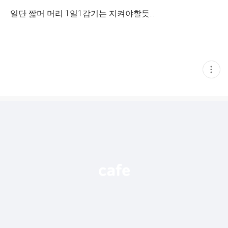
일단 짧머 머리 1일1감기는 지켜야할듯...
현
재
게
시
글
추
가
기
능
열
기