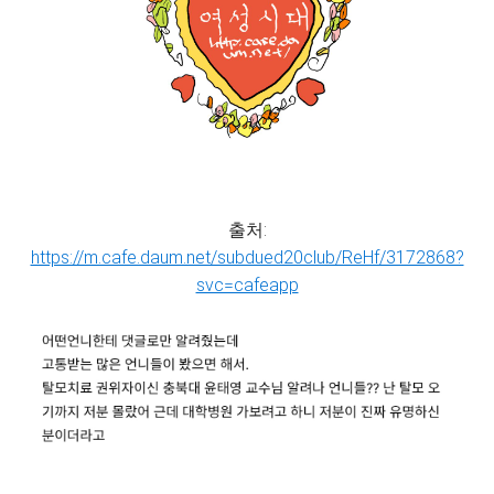
출처:
https://m.cafe.daum.net/subdued20club/ReHf/3172868?
svc=cafeapp