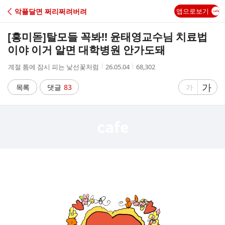
C
악플달면 쩌리쩌려버려
앱으로보기
A
[흥미돋]
탈모들 꼭봐!! 윤태영교수님 치료법
F
이야 이거 알면 대학병원 안가도돼
작
작
조
계절 틈에 잠시 피는 낯선꽃처럼
26.05.04
68,302
E
성
성
회
자
시
수
글
가
글
목록
댓글
83
가
간
자
자
크
크
기
기
크
작
게
게