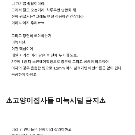
⚠️고양이집사들 미녹시딜 금지⚠️