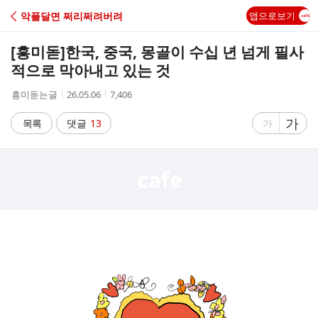
C
악플달면 쩌리쩌려버려
앱으로보기
A
[흥미돋]
한국, 중국, 몽골이 수십 년 넘게 필사
F
적으로 막아내고 있는 것
작
작
조
흥미돋는글
26.05.06
7,406
E
성
성
회
자
시
수
글
가
글
목록
댓글
13
가
간
자
자
크
크
기
기
크
작
게
게