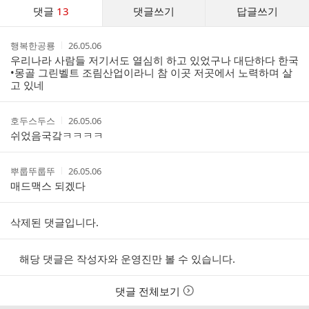
댓
댓글
13
댓글쓰기
답글쓰기
글
댓
작
작
행복한공룡
26.05.06
글
성
성
우리나라 사람들 저기서도 열심히 하고 있었구나 대단하다 한국
리
자
시
•몽골 그린벨트 조림산업이라니 참 이곳 저곳에서 노력하며 살
스
간
고 있네
트
작
작
호두스두스
26.05.06
성
성
쉬었음국갘ㅋㅋㅋㅋ
자
시
간
작
작
뿌룹뚜룹뚜
26.05.06
성
성
매드맥스 되겠다
자
시
간
삭제된 댓글입니다.
해당 댓글은 작성자와 운영진만 볼 수 있습니다.
댓글 전체보기