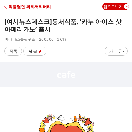
C
악플달면 쩌리쩌려버려
앱으로보기
A
[여시뉴스데스크]
동서식품, ‘카누 아이스 샷
F
아메리카노’ 출시
작
작
조
바나나스플릿구슬
26.05.06
3,619
E
성
성
회
자
시
수
글
가
글
목록
댓글
9
가
간
자
자
크
크
기
기
크
작
게
게