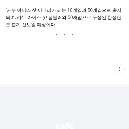
‘카누 아이스 샷 아메리카노’는 10개입과 50개입으로 출시
되며, 카누 아이스 샷 텀블러와 50개입으로 구성된 한정판
도 함께 선보일 예정이다.
현
재
게
시
글
추
가
기
능
열
기