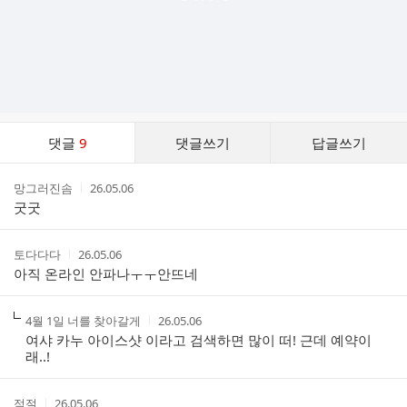
댓
댓글
9
댓글쓰기
답글쓰기
글
댓
작
작
망그러진솜
26.05.06
글
성
성
굿굿
리
자
시
스
간
트
작
작
토다다다
26.05.06
성
성
아직 온라인 안파나ㅜㅜ안뜨네
자
시
간
작
작
4월 1일 너를 찾아갈게
26.05.06
성
성
여샤 카누 아이스샷 이라고 검색하면 많이 떠! 근데 예약이
자
시
래..!
간
작
작
적절
26.05.06