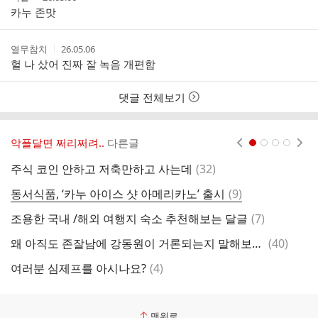
성
성
카누 존맛
자
시
간
작
작
열무참치
26.05.06
성
성
헐 나 샀어 진짜 잘 녹음 개편함
자
시
간
댓글 전체보기
악플달면 쩌리쩌려..
다른글
현재페이지 1
2
3
4
댓
주식 코인 안하고 저축만하고 사는데
(
32
)
재
글
댓
동서식품, ‘카누 아이스 샷 아메리카노’ 출시
(
9
)
포
글
댓
조용한 국내 /해외 여행지 숙소 추천해보는 달글
(
7
)
[
글
댓
왜 아직도 존잘남에 강동원이 거론되는지 말해보자!
(
40
)
[
글
댓
여러분 심제프를 아시나요?
(
4
)
美
글
맨위로