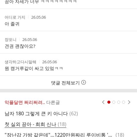
끙아 자세가 너무 ㅋㅋㅋㅋㅋㅋㅋㅋ
자
시
간
작
작
어디로 가지
26.05.06
성
성
아 졸귀
자
시
간
작
작
쟝포니
26.05.06
성
성
견권 괜찮아요?
자
시
간
작
작
생각하고다시말해
26.05.06
성
성
뭔 캥거루같이 싸고 있엌ㅋㅋ
자
시
간
댓글 전체보기
악플달면 쩌리쩌려..
다른글
현재페이지 1
2
3
4
댓
남자 180 그렇게 큰 키 아니다
(
62
)
서
글
댓
첫 실외 끙아 - 희희 신나
(
18
)
삼
글
댓
"장난감 가방 같은데"…1220만원짜리 루이비통 '시바 백' 출시에 갑론을박
(
18
)
장