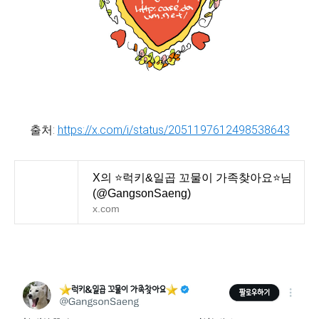
출처:
https://x.com/i/status/2051197612498538643
X의 ⭐️럭키&일곱 꼬물이 가족찾아요⭐️님
(@GangsonSaeng)
x.com