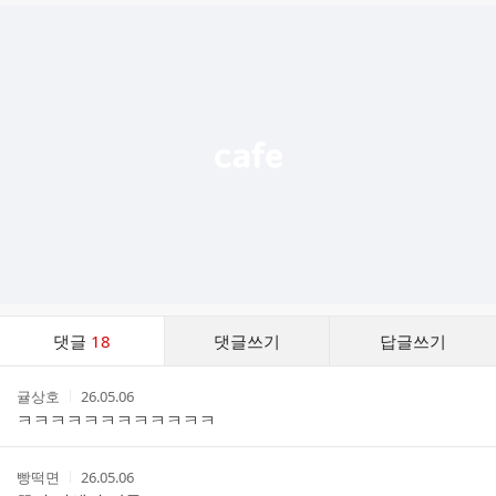
글
추
가
기
능
열
기
댓
댓글
18
댓글쓰기
답글쓰기
글
댓
작
작
귤상호
26.05.06
글
성
성
ㅋㅋㅋㅋㅋㅋㅋㅋㅋㅋㅋㅋ
리
자
시
스
간
트
작
작
빵떡면
26.05.06
성
성