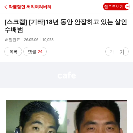
C
악플달면 쩌리쩌려버려
앱으로보기
A
[스크랩] [기타]
18년 동안 안잡히고 있는 살인
F
수배범
작
작
조
배달완료
26.05.06
10,058
E
성
성
회
자
시
수
글
가
글
목록
댓글
24
가
간
자
자
크
크
기
기
크
작
게
게