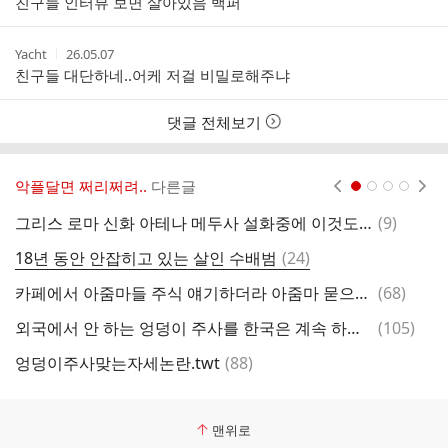
친구들 인터뷰 보면 살아있음 백퍼
자
시
간
작
작
Yacht
26.05.07
성
성
친구들 대단하네..어케 저걸 비밀로해주냐
자
시
간
댓글 전체보기
악플달면 쩌리쩌려..
다른글
현재페이지 1
2
3
4
댓
그리스 로마 신화 아테나 메두사 설화중에 이것도 맘에들어
(
9
)
글
댓
18년 동안 안잡히고 있는 살인 수배범
(
24
)
고
글
댓
카페에서 아줌마들 주식 얘기하더라 아줌마 묻으면 어케 되는지 알제?.twt
(
68
)
컴
글
댓
외국에서 안 하는 엉덩이 주사를 한국은 계속 하는 이유
(
105
)
5
글
댓
엉덩이주사맞는자세논란.twt
(
88
)
글
맨위로