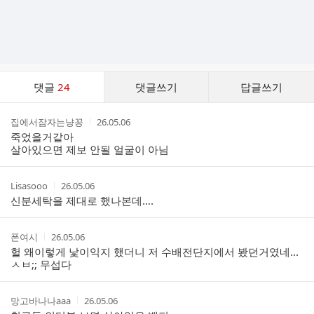
댓
댓글
24
댓글쓰기
답글쓰기
글
댓
작
작
집에서잠자는냥꽁
26.05.06
글
성
성
죽었을거같아
리
자
시
살아있으면 제보 안될 얼굴이 아님
스
간
트
작
작
Lisasooo
26.05.06
성
성
신분세탁을 제대로 했나본데….
자
시
간
작
작
폰여시
26.05.06
성
성
헐 왜이렇게 낯이익지 했더니 저 수배전단지에서 봤던거였네...
자
시
ㅅㅂ;; 무섭다
간
작
작
망고바나나aaa
26.05.06
성
성