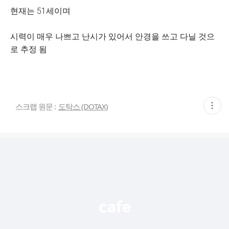
현재는 51세이며
시력이 매우 나쁘고 난시가 있어서 안경을 쓰고 다닐 것으
로 추정 됨
현
스크랩 원문 :
도탁스 (DOTAX)
재
게
시
글
추
가
기
능
열
기