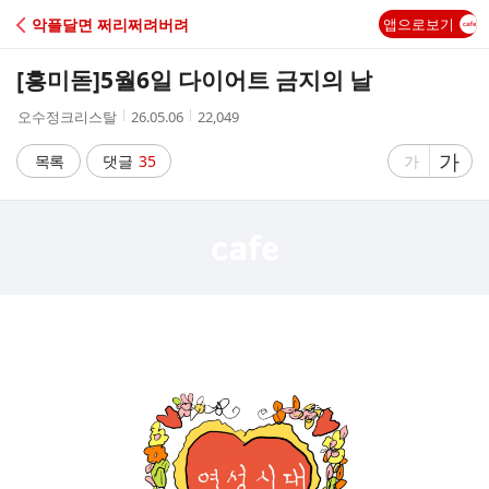
C
악플달면 쩌리쩌려버려
앱으로보기
A
[흥미돋]
5월6일 다이어트 금지의 날
F
작
작
조
오수정크리스탈
26.05.06
22,049
성
성
회
E
자
시
수
글
가
글
목록
댓글
35
가
간
자
자
크
크
기
기
크
작
게
게