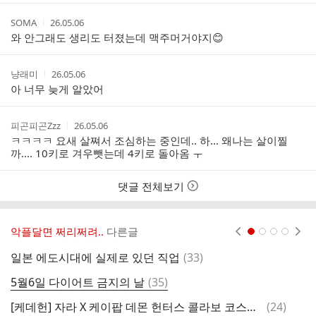
간
작
작
SOMA
26.05.06
성
성
와 안그래도 생리도 터졌는데 맥주머거야지😊
자
시
간
작
작
냥래미
26.05.06
성
성
아 너무 늦게 알았어
자
시
간
작
작
피곤피곤Zzz
26.05.06
성
성
ㅋㅋㅋㅋ 요새 살쪄서 조심하는 중인데.. 하... 왜나는 살이찔
자
시
까.... 10키로 겨우뺏는데 4키로 돌아옴 ㅜ
간
댓글 전체보기
악플달면 쩌리쩌려..
다른글
현재페이지 1
2
3
4
댓
일본 에도시대에 실제로 있던 직업
(
33
)
드
글
댓
5월6일 다이어트 금지의 날
(
35
)
글
댓
[케데헌] 자라 X 케이팝 데몬 헌터스 콜라보 코스튬 공개
(
24
)
근