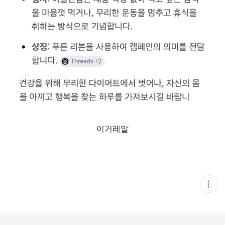
이거레알
현
재
게
시
글
추