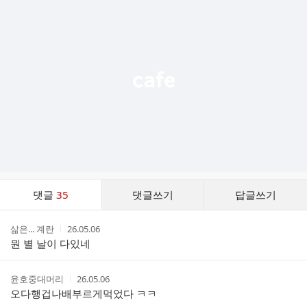
가
기
능
열
기
댓
댓글
35
댓글쓰기
답글쓰기
글
댓
작
작
삶은... 계란
26.05.06
글
성
성
뭔 별 날이 다있네
리
자
시
스
간
트
작
작
윤호중대머리
26.05.06
성
성
오다행겁나배부르게먹었다 ㅋㅋ
자
시