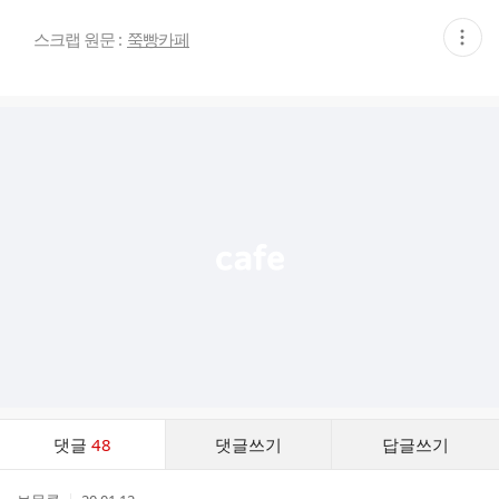
현
스크랩 원문 :
쭉빵카페
재
게
시
글
추
가
기
능
열
기
댓
댓글
48
댓글쓰기
답글쓰기
글
댓
작
작