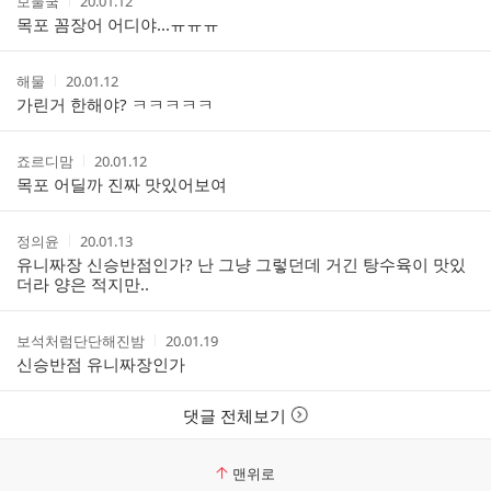
보물쿸
20.01.12
글
성
성
목포 꼼장어 어디야...ㅠㅠㅠ
리
자
시
스
간
트
작
작
해물
20.01.12
성
성
가린거 한해야? ㅋㅋㅋㅋㅋ
자
시
간
작
작
죠르디맘
20.01.12
성
성
목포 어딜까 진짜 맛있어보여
자
시
간
작
작
정의윤
20.01.13
성
성
유니짜장 신승반점인가? 난 그냥 그렇던데 거긴 탕수육이 맛있
자
시
더라 양은 적지만..
간
작
작
보석처럼단단해진밤
20.01.19
성
성
신승반점 유니짜장인가
자
시
간
댓글 전체보기
맨위로