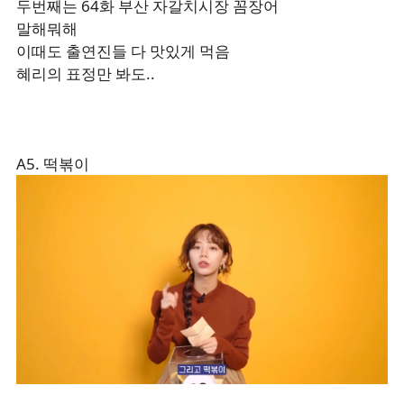
두번째는 64화 부산 자갈치시장 꼼장어
말해뭐해
이때도 출연진들 다 맛있게 먹음
혜리의 표정만 봐도..
A5. 떡볶이