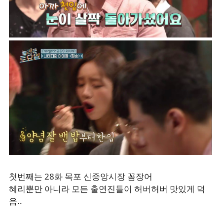
첫번째는 28화 목포 신중앙시장 꼼장어
혜리뿐만 아니라 모든 출연진들이 허버허버 맛있게 먹
음..