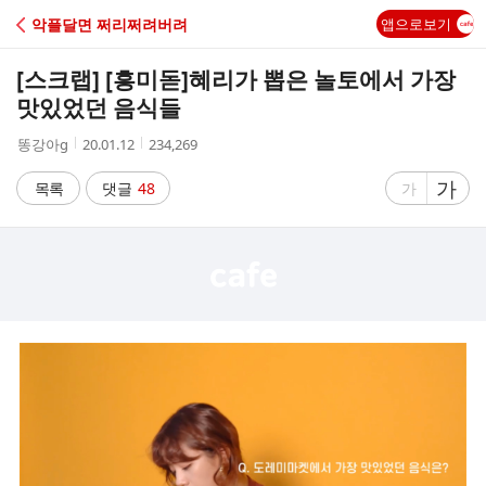
C
악플달면 쩌리쩌려버려
앱으로보기
A
[스크랩] [흥미돋]
혜리가 뽑은 놀토에서 가장
F
맛있었던 음식들
작
작
조
똥강아g
20.01.12
234,269
E
성
성
회
자
시
수
글
가
글
목록
댓글
48
가
간
자
자
크
크
기
기
크
작
게
게