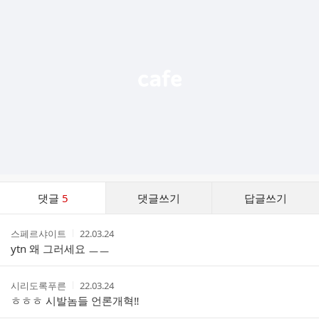
가
기
능
열
기
댓
댓글
5
댓글쓰기
답글쓰기
글
댓
작
작
스페르샤이트
22.03.24
글
성
성
ytn 왜 그러세요 ㅡㅡ
리
자
시
스
간
트
작
작
시리도록푸른
22.03.24
성
성
ㅎㅎㅎ 시발놈들 언론개혁‼️
자
시