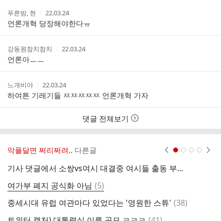
간
작
작
푸른밤, 현
22.03.24
성
성
언론개혁 당장해야한다ㅠ
자
시
간
작
작
강동원참치참치
22.03.24
성
성
언론아ㅡㅡ
자
시
간
작
작
느개비야
22.03.24
성
성
하여튼 기레기들 ㅉㅉㅉㅉㅉ 언론개혁 가자
자
시
간
댓글 전체보기
악플달면 쩌리쩌려..
다른글
현재페이지 1
2
3
4
기사 댓글에서 소쌍vs여시 대결중 여시들 출동 부탁해 ㅠㅠ
여
댓
여가부 폐지 공식화 아님
(
5
)
파
글
댓
중세시대 유럽 여관마다 있었다는 '영원한 스튜'
(
38
)
글
댓
트위터 캡처) 대통령실 이름 공모 ㅋㅋㅋ
(
41
)