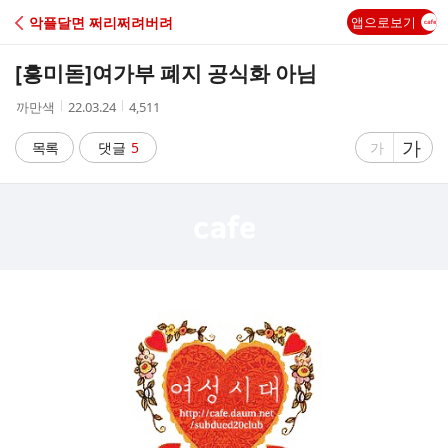
C
악플달면 쩌리쩌려버려
앱으로보기
A
[흥미돋]
여가부 폐지 공식화 아님
F
작
작
조
까만색
22.03.24
4,511
성
성
회
E
자
시
수
글
가
글
목록
댓글
5
가
간
자
자
크
크
기
기
크
작
게
게