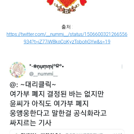
출처 :
https://twitter.com/__nummi__/status/1506600321266556
934?t=iZ77iW8kqCoKyzTpbohGYw&s=19