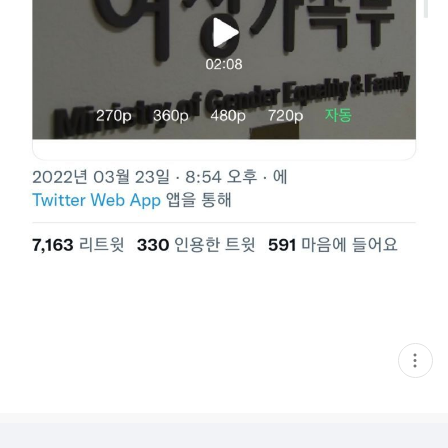
현
재
게
시
글
추