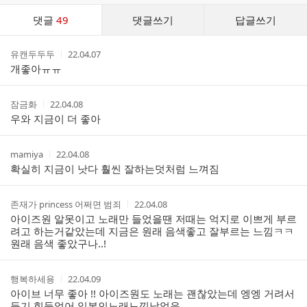
댓
댓글
49
댓글쓰기
답글쓰기
글
댓
작
작
유캔두두두
22.04.07
글
성
성
개좋아ㅠㅠ
리
자
시
스
간
트
작
작
잠금화
22.04.08
성
성
우와 지금이 더 좋아
자
시
간
작
작
mamiya
22.04.08
성
성
확실히 지금이 낫다 훨씬 잘하는덧처럼 느껴짐
자
시
간
작
작
존재가 princess 어쩌면 범죄
22.04.08
성
성
아이즈원 알못이고 노래만 들었을땐 저때는 억지로 이쁘게 부르
자
시
려고 하는거같았는데 지금은 원래 음색좋고 잘부르는 느낌ㅋㅋ
간
원래 음색 좋았구나..!
작
작
행복하세용
22.04.09
성
성
아이브 너무 좋아 !! 아이즈원도 노래는 괜찮았는데 엥엥 거려서
자
시
듣기 힘들었어 일본인노래느낌났었음