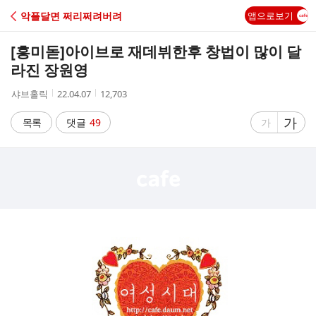
C
악플달면 쩌리쩌려버려
앱으로보기
A
[흥미돋]
아이브로 재데뷔한후 창법이 많이 달
F
라진 장원영
작
작
조
샤브홀릭
22.04.07
12,703
E
성
성
회
자
시
수
글
가
글
목록
댓글
49
가
간
자
자
크
크
기
기
크
작
게
게