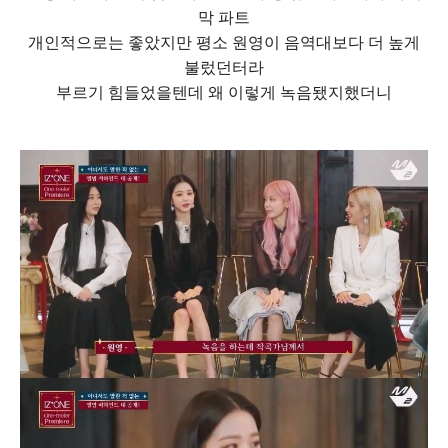
막 파트
개인적으로는 좋았지만 평소 원영이 음역대보다 더 높게
불렀던터라
부르기 힘들었을텐데 왜 이렇게 녹음됐지했더니