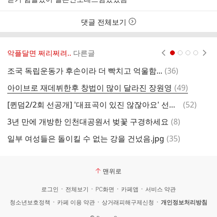
간
댓글 전체보기
악플달면 쩌리쩌려..
다른글
현재페이지 1
2
3
4
댓
조국 독립운동가 후손이라 더 빡치고 억울함...
(
36
)
글
댓
아이브로 재데뷔한후 창법이 많이 달라진 장원영
(
49
)
인
글
댓
[퀸덤2/2회 선공개] '대표곡이 있진 않잖아요' 선곡부터 난항을 겪는 우주소녀
(
52
)
파
글
댓
3년 만에 개방한 인천대공원서 벚꽃 구경하세요
(
8
)
나
글
댓
일부 여성들은 돌이킬 수 없는 강을 건넜음.jpg
(
35
)
글
맨위로
로그인
전체보기
PC화면
카페앱
서비스 약관
청소년보호정책
카페 이용 약관
상거래피해구제신청
개인정보처리방침