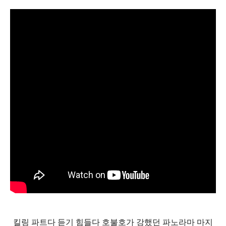
킬링 파트다 듣기 힘들다 호불호가 강했던 파노라마 마지