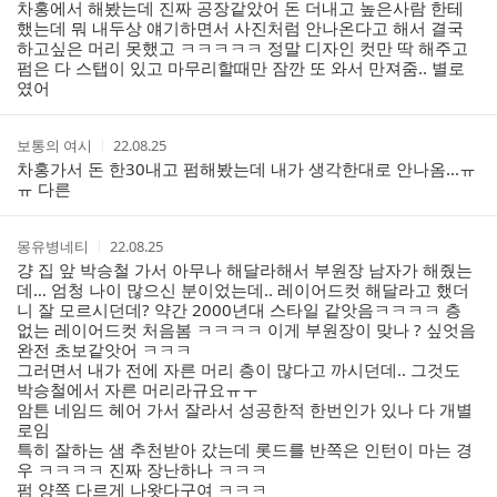
차홍에서 해봤는데 진짜 공장같았어 돈 더내고 높은사람 한테
했는데 뭐 내두상 얘기하면서 사진처럼 안나온다고 해서 결국
하고싶은 머리 못했고 ㅋㅋㅋㅋㅋ 정말 디자인 컷만 딱 해주고
펌은 다 스탭이 있고 마무리할때만 잠깐 또 와서 만져줌.. 별로
였어
작
작
보통의 여시
22.08.25
성
성
차홍가서 돈 한30내고 펌해봤는데 내가 생각한대로 안나옴...ㅠ
자
시
ㅠ 다른
간
작
작
몽유병네티
22.08.25
성
성
걍 집 앞 박승철 가서 아무나 해달라해서 부원장 남자가 해줬는
자
시
데… 엄청 나이 많으신 분이었는데.. 레이어드컷 해달라고 했더
간
니 잘 모르시던데? 약간 2000년대 스타일 같앗음ㅋㅋㅋㅋ 층
없는 레이어드컷 처음봄 ㅋㅋㅋㅋ 이게 부원장이 맞나 ? 싶엇음
완전 초보같앗어 ㅋㅋㅋ
그러면서 내가 전에 자른 머리 층이 많다고 까시던데.. 그것도
박승철에서 자른 머리라규요ㅠㅜ
암튼 네임드 헤어 가서 잘라서 성공한적 한번인가 있나 다 개별
로임
특히 잘하는 샘 추천받아 갔는데 롯드를 반쪽은 인턴이 마는 경
우 ㅋㅋㅋㅋ 진짜 장난하나 ㅋㅋㅋ
펌 양쪽 다르게 나왓다구여 ㅋㅋㅋ