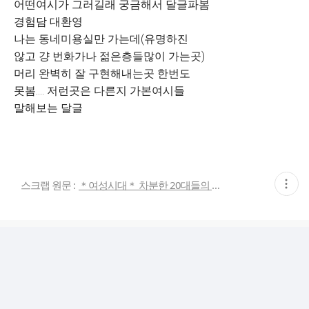
어떤여시가 그러길래 궁금해서 달글파봄
경험담 대환영
나는 동네미용실만 가는데(유명하진
않고 걍 번화가나 젊은층들많이 가는곳)
머리 완벽히 잘 구현해내는곳 한번도
못봄.... 저런곳은 다른지 가본여시들
말해보는 달글
현
스크랩 원문 :
＊여성시대＊ 차분한 20대들의 알흠다운 공간
재
게
시
글
추
가
기
능
열
기