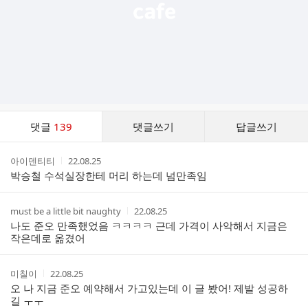
댓
댓글
139
댓글쓰기
답글쓰기
글
댓
작
작
아이덴티티
22.08.25
글
성
성
박승철 수석실장한테 머리 하는데 넘만족임
리
자
시
스
간
트
작
작
must be a little bit naughty
22.08.25
성
성
나도 준오 만족했었음 ㅋㅋㅋㅋ 근데 가격이 사악해서 지금은
자
시
작은데로 옮겼어
간
작
작
미칠이
22.08.25
성
성
오 나 지금 준오 예약해서 가고있는데 이 글 봤어! 제발 성공하
자
시
길 ㅜㅜ
간