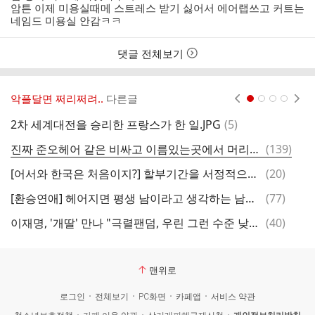
암튼 이제 미용실때메 스트레스 받기 싫어서 에어랩쓰고 커트는
네임드 미용실 안감ㅋㅋ
댓글 전체보기
악플달면 쩌리쩌려..
다른글
현재페이지 1
2
3
4
댓
2차 세계대전을 승리한 프랑스가 한 일.JPG
(
5
)
오
글
댓
진짜 준오헤어 같은 비싸고 이름있는곳에서 머리하면 잘 안망하는지 얘기해보는 달글
(
139
)
글
댓
[어서와 한국은 처음이지?] 할부기간을 서정적으로 대답하기.jpg
(
20
)
글
댓
[환승연애] 헤어지면 평생 남이라고 생각하는 남자가 전여친이 나오는 이 방송에 출연한 이유 (스압)
(
77
)
글
댓
이재명, '개딸' 만나 "극렬팬덤, 우린 그런 수준 낮은 사람들 아냐"
(
40
)
수
글
맨위로
로그인
전체보기
PC화면
카페앱
서비스 약관