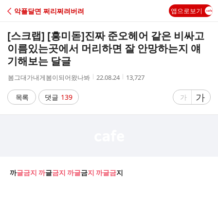
C
악플달면 쩌리쩌려버려
앱으로보기
A
[스크랩] [흥미돋]
진짜 준오헤어 같은 비싸고
F
이름있는곳에서 머리하면 잘 안망하는지 얘
기해보는 달글
E
작
작
조
봄그대가내게봄이되어왔나봐
22.08.24
13,727
성
성
회
자
시
수
글
가
글
목록
댓글
139
가
간
자
자
크
크
기
기
크
작
게
게
까
글금지 까
글
금지 까글
금
지
까글금
지