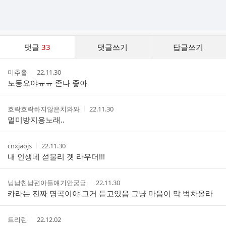
댓
댓글
33
댓글쓰기
답글쓰기
글
댓
작
작
미추홀
22.11.30
글
성
성
노동요야ㅠㅠ 존나 좋아
리
자
시
스
간
트
작
작
호락호락하지않은치와와
22.11.30
성
성
멀미방지용노래..
자
시
간
작
작
cnxjaojs
22.11.30
성
성
내 인생네 섣불리 겟 라우더!!!
자
시
간
작
작
님남친남편아들얘기안궁금
22.11.30
성
성
카라는 진짜 명곡이야 그거 듣고있음 그냥 마음이 막 벅차올라
자
시
간
작
작
트리린
22.12.02