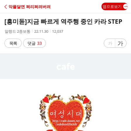
C
악플달면 쩌리쩌려버려
앱으로보기
A
[흥미돋]
지금 빠르게 역주행 중인 카라 STEP
F
작
작
조
알랭드 2종보통
22.11.30
12,037
성
성
회
E
자
시
수
글
가
글
목록
댓글
33
가
간
자
자
크
크
기
기
크
작
게
게