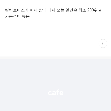
킬링보이스가 어제 밤에 떠서 오늘 일간은 최소 200위권
가능성이 높음
현
재
게
시
글
추
가
기
능
열
기