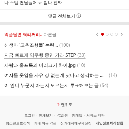
성
성
나 스텝 맨날들어 ㅠ 힘나 진짜
자
시
간
댓글 전체보기
악플달면 쩌리쩌려..
다른글
현재페이지 1
2
3
4
댓
신생아 ‘고추조형물’ 논란...
(
100
)
걍
글
댓
지금 빠르게 역주행 중인 카라 STEP
(
33
)
글
댓
사람과 울프독의 머리크기 차이.jpg
(
10
)
열
글
댓
여자들 옷입을 자유 걍 없는게 낫다고 생각하는 생각하는 달글
(
14
)
이
글
댓
이 언니 누군지 아는지 모르는지 투표해보는 글
(
54
)
글
맨위로
로그인
전체보기
PC화면
카페앱
서비스 약관
청소년보호정책
카페 이용 약관
상거래피해구제신청
개인정보처리방침