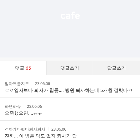
기
댓
댓글
65
댓글쓰기
답글쓰기
글
댓
작
작
엄마부를지도
23.06.06
글
성
성
ㄹㅇ입사보다 퇴사가 힘듦…. 병원 퇴사하는데 5개월 걸렸다ㅋ
리
자
시
스
간
트
작
작
하면하쥬
23.06.06
성
성
오죽했으면....ㅠㅠ
자
시
간
작
작
격하게마렵다퇴사퇴사
23.06.06
성
성
진짜... 이 병은 약도 없지 퇴사가 답
자
시