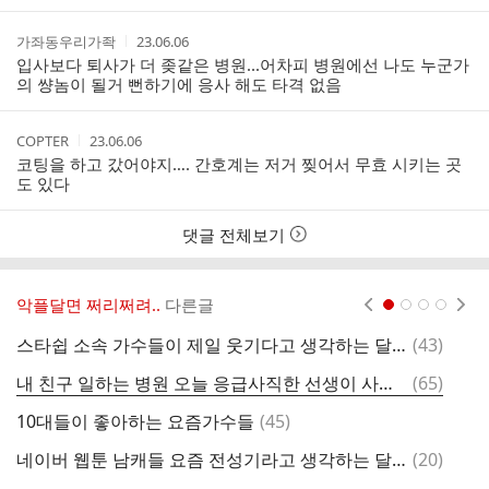
간
작
작
가좌동우리가좍
23.06.06
성
성
입사보다 퇴사가 더 좆같은 병원...어차피 병원에선 나도 누군가
자
시
의 썅놈이 될거 뻔하기에 응사 해도 타격 없음
간
작
작
COPTER
23.06.06
성
성
코팅을 하고 갔어야지…. 간호계는 저거 찢어서 무효 시키는 곳
자
시
도 있다
간
댓글 전체보기
악플달면 쩌리쩌려..
다른글
현재페이지 1
2
3
4
댓
스타쉽 소속 가수들이 제일 웃기다고 생각하는 달글
(
43
)
K
글
댓
내 친구 일하는 병원 오늘 응급사직한 선생이 사직서 이렇게 쓰고 나갔대.twt
(
65
)
글
댓
10대들이 좋아하는 요즘가수들
(
45
)
현
글
댓
네이버 웹툰 남캐들 요즘 전성기라고 생각하는 달글
(
20
)
고
글