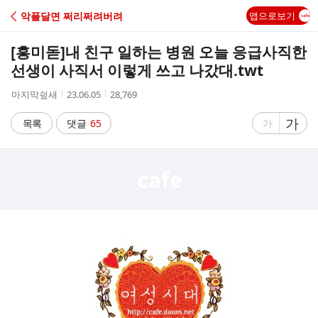
C
악플달면 쩌리쩌려버려
앱으로보기
A
[흥미돋]
내 친구 일하는 병원 오늘 응급사직한
F
선생이 사직서 이렇게 쓰고 나갔대.twt
작
작
조
마지막싚새
23.06.05
28,769
E
성
성
회
자
시
수
글
가
글
목록
댓글
65
가
간
자
자
크
크
기
기
크
작
게
게