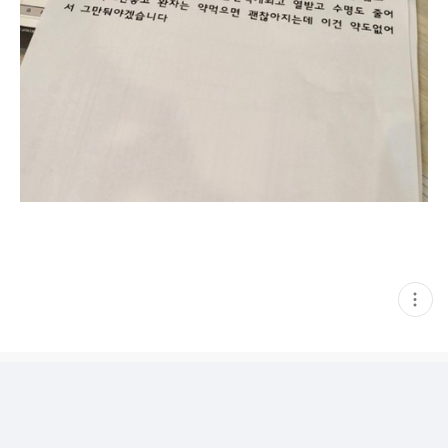
현
재
게
시
글
추
가
기
능
열