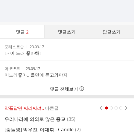
댓
댓글
2
댓글쓰기
답글쓰기
글
댓
작
작
포레스트숩
23.09.17
글
성
성
나 이 노래 좋아해!
리
자
시
스
간
트
작
작
마뽀뽀루
23.09.17
성
성
이노래좋아.. 올만에 듣고와야지
자
시
간
댓글 전체보기
악플달면 쩌리쩌려..
다른글
현재페이지 1
2
3
4
댓
우리나라에 의외로 많은 종교
(
35
)
1
글
댓
[숨돌명] 박우진, 이대휘 - Candle
(
2
)