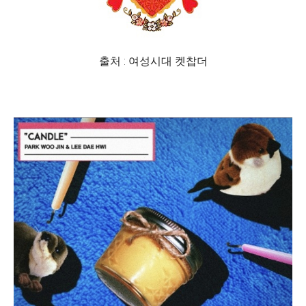
출처 : 여성시대 켓찹더