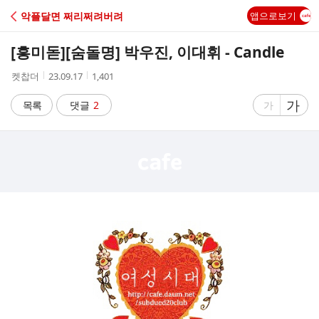
C
악플달면 쩌리쩌려버려
앱으로보기
A
[흥미돋]
[숨돌명] 박우진, 이대휘 - Candle
F
작
작
조
켓찹더
23.09.17
1,401
성
성
회
E
자
시
수
글
가
글
목록
댓글
2
가
간
자
자
크
크
기
기
크
작
게
게