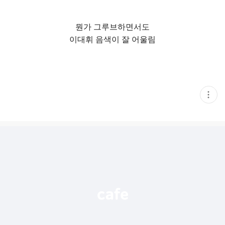
뭔가 그루브하면서도
이대휘 음색이 잘 어울림
현
재
게
시
글
추
가
기
능
열
기