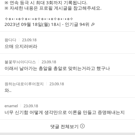
자
시
※ 연속 등극 시 최대 3회까지 기록됩니다.
스
간
※ 자세한 내용은 프로필 게시글을 참고해주세요.
트
✧⋄⋆⋅⋆⋄✧⋄⋆⋅⋆⋄✧⋄⋆⋅⋆⋄✧⋄⋆⋅⋆⋄✧
2023년 09월 18일(월) 18시 - 인기글 94위 🎉
작
작
왕다다
23.09.18
성
성
으매 으지러버라
자
시
간
작
작
불꽃무늬아디다스
23.09.18
성
성
이래서 날아가는 총알을 총알로 맞히는거라고 했구나
자
시
간
작
작
원하는대로이루어졌지
23.09.18
성
성
와..
자
시
간
작
작
enamel
23.09.18
성
성
너무 신기함 어떻게 생각만으로 이론을 만들고 증명해내는지
자
시
간
댓글 전체보기