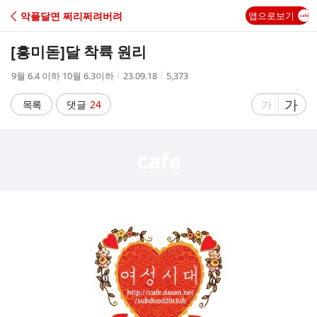
C
악플달면 쩌리쩌려버려
앱으로보기
A
[흥미돋]
달 착륙 원리
F
작
작
조
9월 6.4 이하 10월 6.3이하
23.09.18
5,373
성
성
회
E
자
시
수
글
가
글
목록
댓글
24
가
간
자
자
크
크
기
기
크
작
게
게