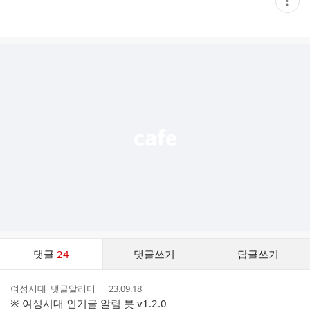
현
재
게
시
글
추
가
기
능
열
기
댓
댓글
24
댓글쓰기
답글쓰기
글
댓
작
작
여성시대_댓글알리미
23.09.18
글
성
성
※ 여성시대 인기글 알림 봇 v1.2.0
리