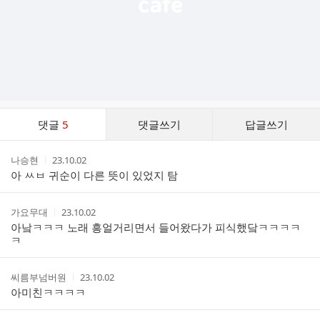
댓
댓글
5
댓글쓰기
답글쓰기
글
댓
작
작
나승현
23.10.02
글
성
성
아 ㅆㅂ 귀순이 다른 뜻이 있었지 탐
리
자
시
스
간
트
작
작
가요무대
23.10.02
성
성
아낰ㅋㅋㅋ 노래 흥얼거리면서 들어왔다가 피식했닼ㅋㅋㅋㅋ
자
시
ㅋ
간
작
작
씨름부넘버원
23.10.02
성
성
아미친ㅋㅋㅋㅋ
자
시
간