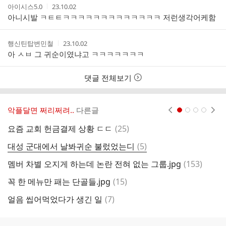
작
작
아이시스5.0
23.10.02
성
성
아니시발 ㅋㅌㅌㅋㅋㅋㅋㅋㅋㅋㅋㅋㅋㅋㅋㅋ 저런생각어케함
자
시
간
작
작
행신틴탑변민철
23.10.02
성
성
아 ㅅㅂ 그 귀순이였냐고 ㅋㅋㅋㅋㅋㅋㅋ
자
시
간
댓글 전체보기
악플달면 쩌리쩌려..
다른글
현재페이지 1
2
3
4
댓
요즘 교회 헌금결제 상황 ㄷㄷ
(
25
)
글
댓
대성 군대에서 날봐귀순 불렀었는디
(
5
)
금
글
댓
멤버 차별 오지게 하는데 논란 전혀 없는 그룹.jpg
(
153
)
4
글
댓
꼭 한 메뉴만 패는 단골들.jpg
(
15
)
머
글
댓
얼음 씹어먹었다가 생긴 일
(
7
)
노
글