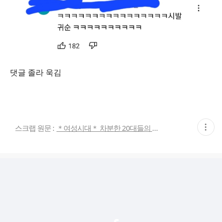
댓글 졸라 욱김
현
스크랩 원문 :
＊여성시대＊ 차분한 20대들의 알흠다운 공간
재
게
시
글
추
가
기
능
열
기