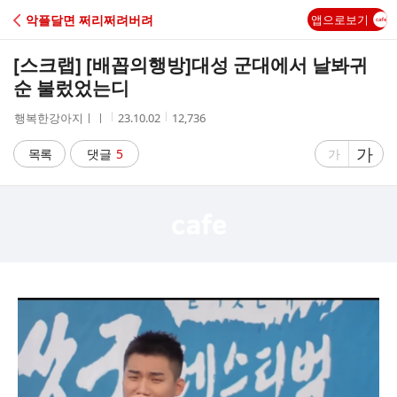
C
악플달면 쩌리쩌려버려
앱으로보기
A
[스크랩] [배꼽의행방]
대성 군대에서 날봐귀
F
순 불렀었는디
작
작
조
행복한강아지ㅣㅣ
23.10.02
12,736
E
성
성
회
자
시
수
글
가
글
목록
댓글
5
가
간
자
자
크
크
기
기
크
작
게
게