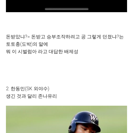
돈받았냐?= 돈받고 승부조작하려고 공 그렇게 던졌냐?는
토토충(도박)의 말에
뭐 이 시벌럼아 라고 대답한 배제성
2. 한동민(SK 외야수)
생긴 것과 달리 존나유리