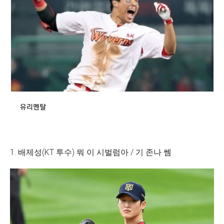
1. 배제성(KT 투수) 뭐 이 시벌럼아 / 기 존나 쎔