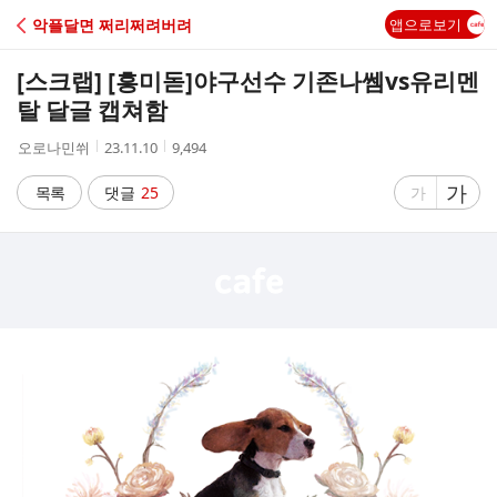
C
악플달면 쩌리쩌려버려
앱으로보기
A
[스크랩] [흥미돋]
야구선수 기존나쎔vs유리멘
F
탈 달글 캡쳐함
작
작
조
오로나민쒸
23.11.10
9,494
E
성
성
회
자
시
수
글
가
글
목록
댓글
25
가
간
자
자
크
크
기
기
크
작
게
게