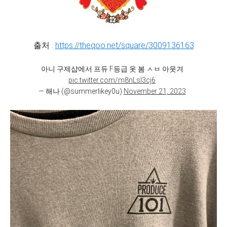
출처 :
https://theqoo.net/square/3009136163
아니 구제샵에서 프듀 F등급 옷 봄 ㅅㅂ 아웃겨
pic.twitter.com/m8nLsl3cj6
— 해나 (@summerlikey0u)
November 21, 2023