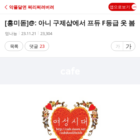
C
악플달면 쩌리쩌려버려
앱으로보기
A
[흥미돋]
@: 아니 구제샵에서 프듀 F등급 옷 봄
F
작
작
조
멍나뇽
23.11.21
23,304
성
성
회
E
자
시
수
글
가
글
목록
댓글
23
가
간
자
자
크
크
기
기
크
작
게
게