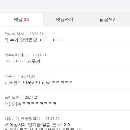
댓
댓글
23
댓글쓰기
답글쓰기
글
댓
작
작
하나씩 하자
23.11.21
글
성
성
와 누가 팔앗을깤ㅋㅋㅋㅋㅋㅋ
리
자
시
스
간
트
작
작
하루야채베리
23.11.21
성
성
ㅋㅋㅋㅋㅋ 개웃겨
자
시
간
작
작
푸륭푸
23.11.21
성
성
에프인게 더웃기다 진짜 ㅋㅋㅋㅋㅋ
자
시
간
작
작
돌리몰리
23.11.21
성
성
개웃기닼ㅋㅋㅋㅋㅋㅋㅋㅋ
자
시
간
작
작
여성시대_댓글알리미
23.11.22
성
성
※ 여성시대 인기글 알림 봇 v1.2.0
자
시
※ 연속 등극 시 최대 3회까지 기록됩니다.