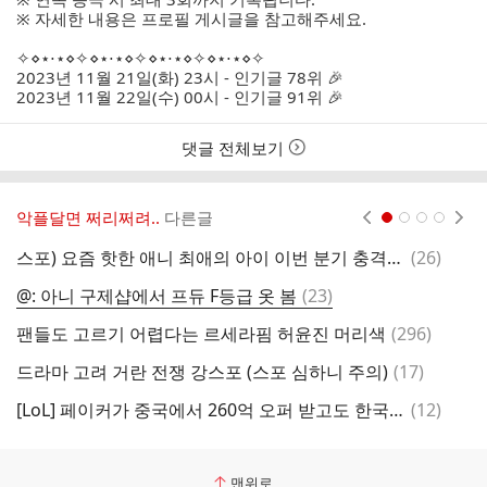
간
※ 자세한 내용은 프로필 게시글을 참고해주세요.
✧⋄⋆⋅⋆⋄✧⋄⋆⋅⋆⋄✧⋄⋆⋅⋆⋄✧⋄⋆⋅⋆⋄✧
2023년 11월 21일(화) 23시 - 인기글 78위 🎉
2023년 11월 22일(수) 00시 - 인기글 91위 🎉
댓글 전체보기
악플달면 쩌리쩌려..
다른글
현재페이지 1
2
3
4
댓
스포) 요즘 핫한 애니 최애의 아이 이번 분기 충격적인 1화
(
26
)
글
댓
@: 아니 구제샵에서 프듀 F등급 옷 봄
(
23
)
글
댓
팬들도 고르기 어렵다는 르세라핌 허윤진 머리색
(
296
)
오
글
댓
드라마 고려 거란 전쟁 강스포 (스포 심하니 주의)
(
17
)
[
글
댓
[LoL] 페이커가 중국에서 260억 오퍼 받고도 한국에 남은 이유
(
12
)
관
글
맨위로