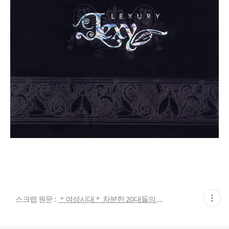
현
스크랩 원문 :
＊여성시대＊ 차분한 20대들의 알흠다운 공간
재
게
시
글