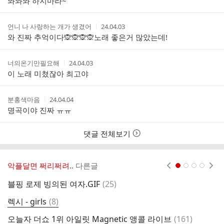
뫄뫄뫄 하지마라~
자
시
간
작
작
언니 나 사랑하는 개가 생겼어
24.04.03
성
성
와 진짜 추억이다🙊🙊🙊🙊노래 좋은거 많았는데!
자
시
간
작
작
너의온기만필요해
24.04.03
성
성
이 노래 미쳤잖아 최고야
자
시
간
작
작
분홍색마음
24.04.04
성
성
명곡이야 진짜 ㅠㅠ
자
시
간
댓글 전체보기
악플달면 쩌리쩌려..
다른글
현재페이지 1
2
3
4
댓
블핑 로제 빙의된 여자.GIF
(
25
)
개
글
댓
렉시 - girls
(
8
)
지
글
댓
오늘자 더쇼 1위 아일릿 Magnetic 앵콜 라이브
(
161
)