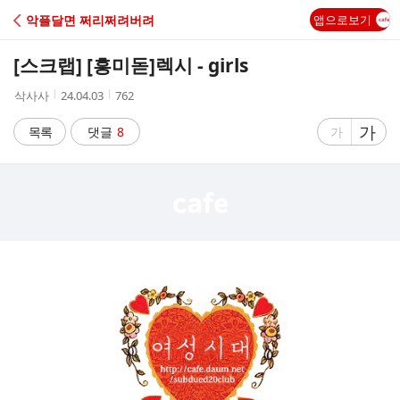
C
악플달면 쩌리쩌려버려
앱으로보기
A
[스크랩] [흥미돋]
렉시 - girls
F
작
작
조
삭사사
24.04.03
762
성
성
회
E
자
시
수
글
가
글
목록
댓글
8
가
간
자
자
크
크
기
기
크
작
게
게