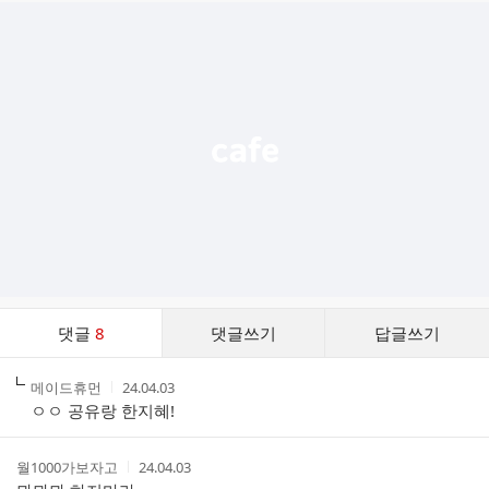
추
가
기
능
열
기
댓
댓글
8
댓글쓰기
답글쓰기
글
댓
작
작
메이드휴먼
24.04.03
글
성
성
ㅇㅇ 공유랑 한지혜!
리
자
시
스
간
트
작
작
월1000가보자고
24.04.03
성
성