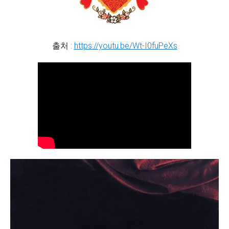
출처 :
https://youtu.be/Wt-I0fuPeXs