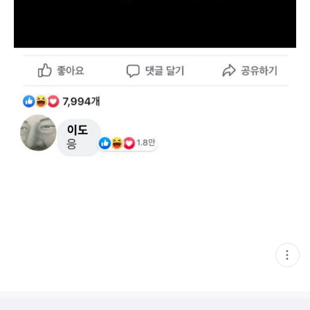
현
재
게
시
글
추