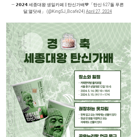
— 𝟮𝟬𝟮𝟰 세종대왕 생일카페 || 탄신가배💙「탄신 627돌 푸른
달,열닷새」 (@KingSJ_Bcafe24)
April 27, 2024