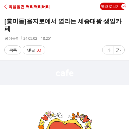
C
악플달면 쩌리쩌려버려
앱으로보기
A
[흥미돋]
을지로에서 열리는 세종대왕 생일카
F
페
작
작
조
궁이둥이
24.05.02
18,251
E
성
성
회
자
시
수
글
가
글
목록
댓글
33
가
간
자
자
크
크
기
기
크
작
게
게