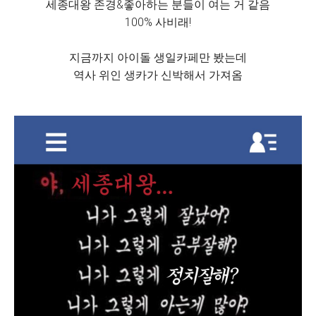
세종대왕 존경&좋아하는 분들이 여는 거 같음
100% 사비래!
지금까지 아이돌 생일카페만 봤는데
역사 위인 생카가 신박해서 가져옴