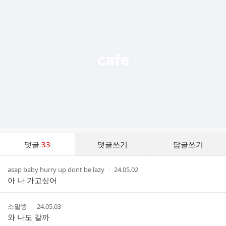
가
기
능
열
기
댓
댓글
33
댓글쓰기
답글쓰기
글
댓
작
작
asap baby hurry up dont be lazy
24.05.02
글
성
성
아 나 가고싶어
리
자
시
스
간
트
작
작
소말똥
24.05.03
성
성
와 나도 갈까
자
시