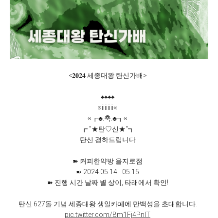
<𝟐𝟎𝟐𝟒 세종대왕 탄신가배>
♠♠♠♠
※iiiiiiii※
※┏♣:축:♣┓※
┏ "★탄♡신★"┓
탄신 경하드립니다
➽ 커피한약방 을지로점
➽ 2024.05.14 - 05.15
➽ 진행 시간 날짜 별 상이, 타래에서 확인!
탄신 627돌 기념 세종대왕 생일카페에 만백성을 초대합니다.
pic.twitter.com/Bm1Fj4PnIT