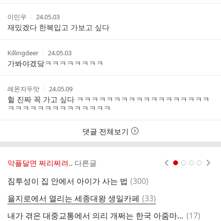
간
작
작
이민우
24.05.03
성
성
재밌겠다 한복입고 가보고 싶다
자
시
간
작
작
Killingdeer
24.05.03
성
성
가봐야겠닼ㅋㅋㅋㅋㅋㅋㅋㅋ
자
시
간
작
작
레몬자두맛
24.05.09
성
성
헐 진짜 꼭 가고 싶다 ㅋㅋㅋㅋㅋㅋㅋㅋㅋㅋㅋㅋㅋㅋㅋㅋㅋㅋ
자
시
ㅋㅋㅋㅋㅋㅋㅋㅋㅋㅋㅋㅋㅋㅋ
간
댓글 전체보기
악플달면 쩌리쩌려..
다른글
현재페이지 1
2
3
4
댓
짐투성이 집 안에서 아이가 사는 법
(
300
)
새
글
댓
을지로에서 열리는 세종대왕 생일카페
(
33
)
등
글
댓
내가 겪은 대중교통에서 의리 개쩌는 한국 아줌마 3분
(
17
)