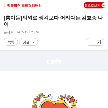
C
악플달면 쩌리쩌려버려
앱으로보기
A
[흥미돋]
의외로 생각보다 어리다는 김호중 나
F
이
작
작
조
폰서트
24.05.15
23,795
E
성
성
회
자
시
수
글
가
글
목록
댓글
37
가
간
자
자
크
크
기
기
크
작
게
게