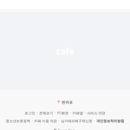
게
시
글
추
가
기
능
열
기
맨위로
로그인
전체보기
PC화면
카페앱
서비스 약관
청소년보호정책
카페 이용 약관
상거래피해구제신청
개인정보처리방침