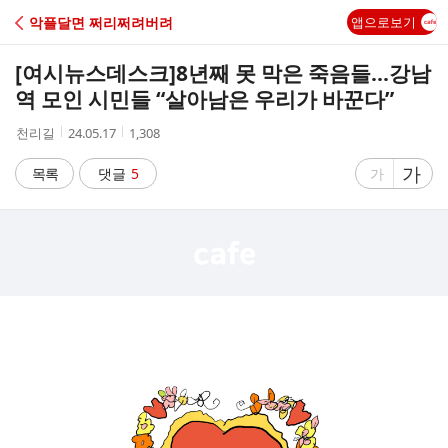
C
악플달면 쩌리쩌려버려
앱으로보기
A
[여시뉴스데스크]
8년째 못 막은 죽음들...강남
F
역 모인 시민들 “살아남은 우리가 바꾼다”
작
작
조
천리길
24.05.17
1,308
E
성
성
회
자
시
수
글
가
글
목록
댓글
5
가
간
자
자
크
크
기
기
크
작
게
게