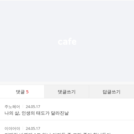
추
가
기
능
열
기
댓
댓글
5
댓글쓰기
답글쓰기
글
댓
작
작
주노헤어
24.05.17
글
성
성
나의 삶, 인생의 태도가 달라진날
리
자
시
스
간
트
작
작
이야어야
24.05.17
성
성