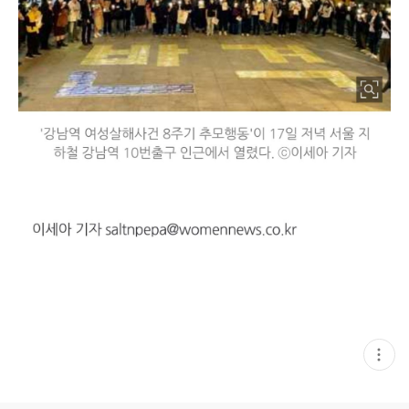
현
재
게
시
글