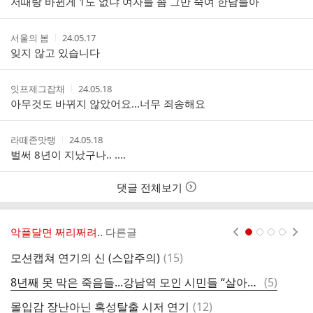
저때랑 바뀐게 1도 없냐 여자들 좀 그만 죽여 한남들아
자
시
간
작
작
서울의 봄
24.05.17
성
성
잊지 않고 있습니다
자
시
간
작
작
잇프제그잡채
24.05.18
성
성
아무것도 바뀌지 않았어요...너무 죄송해요
자
시
간
작
작
라떼존맛탱
24.05.18
성
성
벌써 8년이 지났구나.. ....
자
시
간
댓글 전체보기
악플달면 쩌리쩌려..
다른글
현재페이지 1
2
3
4
댓
모션캡쳐 연기의 신 (스압주의)
(
15
)
글
댓
8년째 못 막은 죽음들...강남역 모인 시민들 “살아남은 우리가 바꾼다”
(
5
)
글
댓
몰입감 장난아닌 혹성탈출 시저 연기
(
12
)