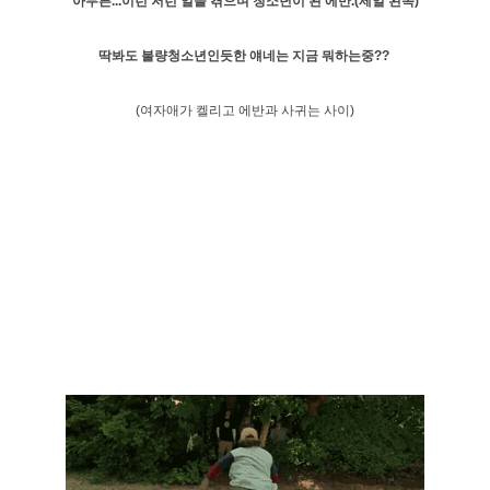
아무튼...이런 저런 일을 겪으며 청소년이 된 에반.(제일 왼쪽)
딱봐도 불량청소년인듯한 얘네는 지금 뭐하는중??
(여자애가 켈리고 에반과 사귀는 사이)