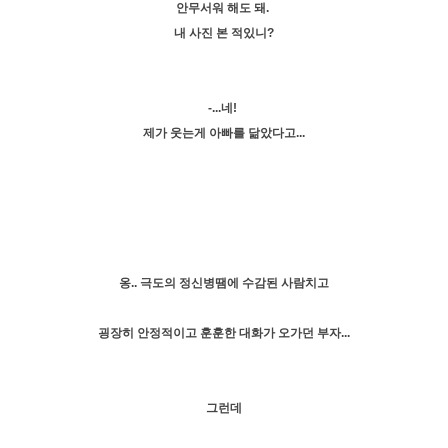
안무서워 해도 돼.
내 사진 본 적있니?
-...네!
제가 웃는게 아빠를 닮았다고...
옹.. 극도의 정신병땜에 수감된 사람치고
굉장히 안정적이고 훈훈한 대화가 오가던 부자...
그런데