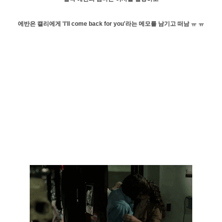
에반은 캘리에게 'I'll come back for you'라는 메모를 남기고 떠남 ㅠ ㅠ