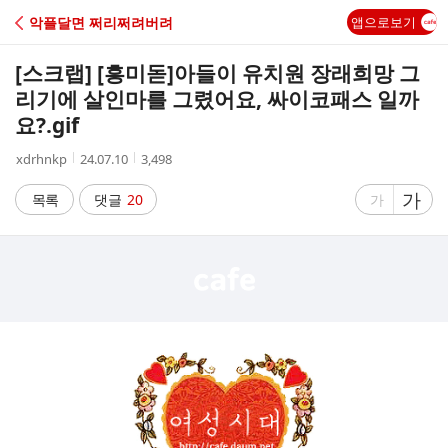
C
악플달면 쩌리쩌려버려
앱으로보기
A
[스크랩] [흥미돋]
아들이 유치원 장래희망 그
F
리기에 살인마를 그렸어요, 싸이코패스 일까
요?.gif
E
작
작
조
xdrhnkp
24.07.10
3,498
성
성
회
자
시
수
글
가
글
목록
댓글
20
가
간
자
자
크
크
기
기
크
작
게
게