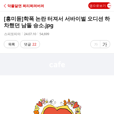
C
악플달면 쩌리쩌려버려
앱으로보기
A
[흥미돋]
학폭 논란 터져서 서바이벌 오디션 하
F
차했던 남돌 승소.jpg
작
작
조
스피또띠아
24.07.10
54,699
E
성
성
회
자
시
수
글
가
글
목록
댓글
22
가
간
자
자
크
크
기
기
크
작
게
게