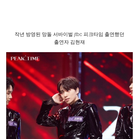
작년 방영된 망돌 서바이벌 jtbc 피크타임 출연했던
출연자 김현재