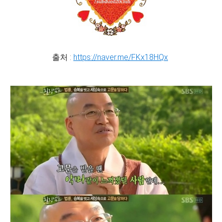
출처 :
https://naver.me/FKx18HQx