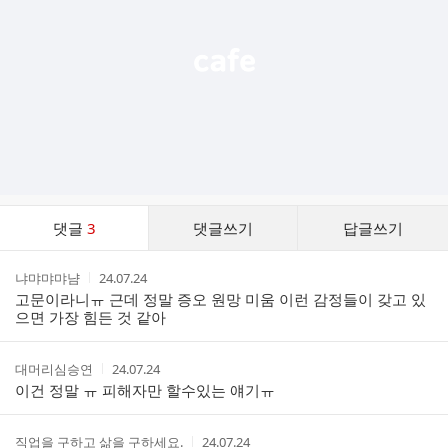
기
댓
댓글
3
댓글쓰기
답글쓰기
글
댓
작
작
냐먀먀먀냠
24.07.24
글
성
성
고문이라니ㅠ 근데 정말 증오 원망 미움 이런 감정들이 갖고 있
리
자
시
으면 가장 힘든 것 같아
스
간
트
작
작
대머리심승연
24.07.24
성
성
이건 정말 ㅠ 피해자만 할수있는 얘기ㅠ
자
시
간
작
작
직업을 구하고 삶을 구하세요.
24.07.24