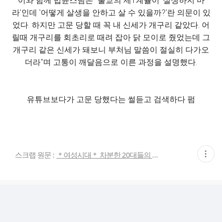
이와 함께 법륜스님은 "불교의 제1계율이 '살생하지 마
라'인데 '어떻게 살생을 안하고 살 수 있을까?'란 의문이 있
었다. 하지만 고문 당할 때 꼭 내 신세가 개구리 같았다. 어
릴때 개구리를 회초리로 때려 잡아 닭 모이로 줬었는데 그
개구리 같은 신세가 돼보니 부처님 말씀이 절실히 다가오
더라"며 고통이 깨달음으로 이른 과정을 설명했다.
유튜브보다가 고문 당했다는 썰듣고 검색하다 펌
현
스크랩 원문 :
＊여성시대＊ 차분한 20대들의 알흠다운 공간
재
게
시
글
추
가
기
능
열