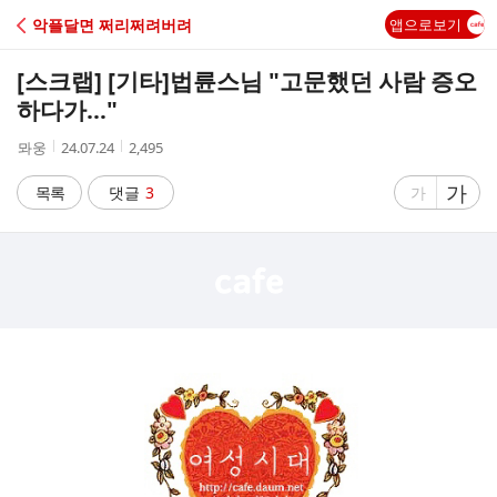
C
악플달면 쩌리쩌려버려
앱으로보기
A
[스크랩] [기타]
법륜스님 "고문했던 사람 증오
F
하다가…"
작
작
조
뫄웅
24.07.24
2,495
E
성
성
회
자
시
수
글
가
글
목록
댓글
3
가
간
자
자
크
크
기
기
크
작
게
게