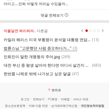
성
성
아이고....진짜 어떻게 저러실 수있을까...
자
시
간
댓글 전체보기
악플달면 쩌리쩌려..
다른글
현재페이지 1
2
3
4
댓
카밀라 해리스 미국 부통령이 윤석열 대통령 면담하면서 성평등 문제를 제기하겠다고 밝힘..
(
13
)
친
글
댓
법륜스님 "고문했던 사람 증오하다가…"
(
3
)
글
댓
민희진이 말한 개뚱뚱의 주어.jpg
(
269
)
티
글
댓
대전 부산 중 평생 살아야 한다면 어디서 살건지 골라보는 글
(
683
)
억
글
댓
한번쯤 나체로 밖에 나가보고 싶은 달글
(
47
)
글
맨위로
로그인
전체보기
PC화면
카페앱
서비스 약관
청소년보호정책
카페 이용 약관
상거래피해구제신청
개인정보처리방침