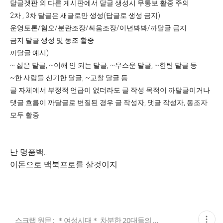
달글겟판 외 다른 게시판에서 달글 생성시 무통보 활중 주의
2차 , 3차 달글은 새글로만 생성(답글로 생성 금지)
운영토론/혐오/분란조장/싸움조장/이년봐봐/까달글 금지
금지 달글 생성 및 동조 활중
까달글 예시)
~ 싫은 달글, ~이해 안 되는 달글, ~우스운 달글, ~한탄 달글 등
~한 사람들 신기한 달글, ~고찰 달글 등
글 자체에서 부정적 언급이 없더라도 글 작성 목적이 까달글이거나
댓글 흐름이 까달글로 변질된 경우 글 작성자, 댓글 작성자, 동조자
모두 활중
난 명품백..
이돈으로 맥북프로를 살것이지..
현
스크랩 원문 :
＊여성시대＊ 차분한 20대들의 알흠다운 공간