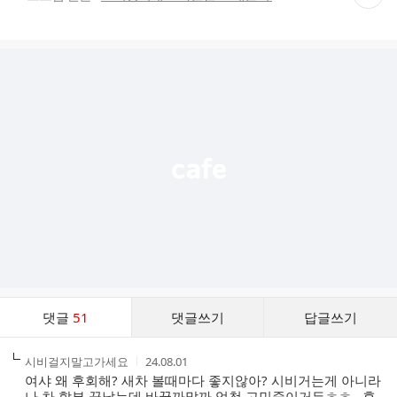
재
게
시
글
추
가
기
능
열
기
댓
댓글
51
댓글쓰기
답글쓰기
글
댓
작
작
시비걸지말고가세요
24.08.01
글
성
성
여샤 왜 후회해? 새차 볼때마다 좋지않아? 시비거는게 아니라
리
자
시
나 차 할부 끝났는데 바꿀까말까 엄청 고민중이거든ㅎㅎ...후