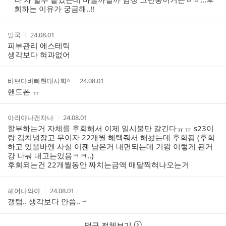
스
간
회하는 이유가 궁금해..!!
트
작
작
밀국
24.08.01
성
성
피부관리 에스테틱
자
시
생각보다 혀과없어
간
작
작
바쁘다바빠현대사회^
24.08.01
성
성
핸드폰 ㅠ
자
시
간
작
작
아리야나갠차나
24.08.01
성
성
할부하는거 자체를 후회해서 이제 일시불만 갈긴다ㅠㅠ s23이
자
시
랑 김치냉장고 무이자 22개월 혜택줘서 해놨는데 후회됨 (후회
간
하고 있을바엔 사실 이젠 남은거 내면되는데 기왕 이렇게 된거
걍 나눠 내고는있음ㅋㅋ..)
후회되는건 22개월동안 짜치는금액 매달찍혀나오는거
작
작
헤어나와야
24.08.01
성
성
갤탭.. 생각보다 안씀..ㅋ
자
시
간
댓글 전체보기