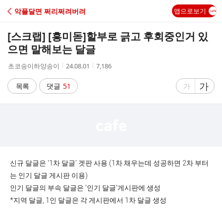
C
악플달면 쩌리쩌려버려
앱으로보기
A
[스크랩] [흥미돋]
할부로 긁고 후회중인거 있
F
으면 말해보는 달글
작
작
조
초코송이하양송이
24.08.01
7,186
E
성
성
회
자
시
수
글
가
글
목록
댓글
51
가
간
자
자
크
크
기
기
크
작
게
게
신규 달글은 '1차 달글' 겟판 사용 (1차 채우는데 성공하면 2차 부터
는 인기 달글 게시판 이용)
인기 달글의 부속 달글은 '인기 달글'게시판에 생성
*지역 달글, 1인 달글은 각 게시판에서 1차 달글 생성