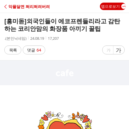
C
악플달면 쩌리쩌려버려
앱으로보기
A
[흥미돋]
외국인들이 에코프렌들리라고 감탄
F
하는 코리안맘의 화장품 아끼기 꿀팁
작
작
조
.(본인닉네임)
24.08.19
17,207
E
성
성
회
자
시
수
글
가
글
목록
댓글
64
가
간
자
자
크
크
기
기
크
작
게
게