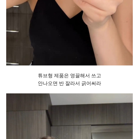
튜브형 제품은 영끌해서 쓰고
안나오면 반 잘라서 긁어써라