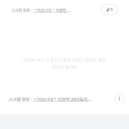
예전에 내가 쓴 글인데 원글 지워서 캡쳐본 올림
문제시 알려줘
현
스크랩 원문 :
＊여성시대＊ 차분한 20대들의 알흠다운 공간
재
게
시
글
추
가
기