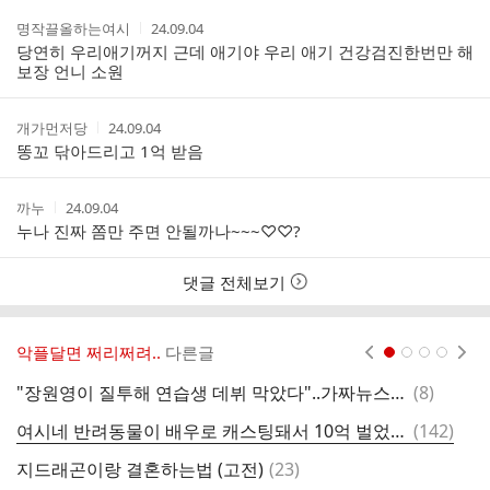
작
작
명작끌올하는여시
24.09.04
성
성
당연히 우리애기꺼지 근데 애기야 우리 애기 건강검진한번만 해
자
시
보장 언니 소원
간
작
작
개가먼저당
24.09.04
성
성
똥꼬 닦아드리고 1억 받음
자
시
간
작
작
까누
24.09.04
성
성
누나 진짜 쫌만 주면 안될까나~~~♡♡?
자
시
간
댓글 전체보기
악플달면 쩌리쩌려..
다른글
현재페이지 1
2
3
4
댓
"장원영이 질투해 연습생 데뷔 막았다"..가짜뉴스로 2억 번 유튜버 "의견 낸 것 뿐" 주장
(
8
)
글
댓
여시네 반려동물이 배우로 캐스팅돼서 10억 벌었는데 그 돈 다 자기가 쓴다고 하면 어떻게 할건지 달글
(
142
)
글
댓
지드래곤이랑 결혼하는법 (고전)
(
23
)
글