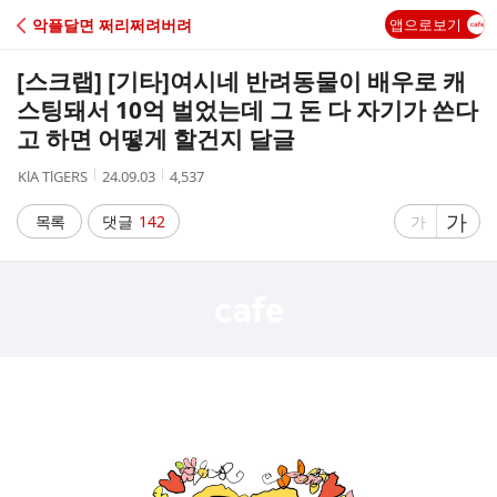
C
악플달면 쩌리쩌려버려
앱으로보기
A
[스크랩] [기타]
여시네 반려동물이 배우로 캐
F
스팅돼서 10억 벌었는데 그 돈 다 자기가 쓴다
고 하면 어떻게 할건지 달글
E
작
작
조
KlA TlGERS
24.09.03
4,537
성
성
회
자
시
수
글
가
글
목록
댓글
142
가
간
자
자
크
크
기
기
크
작
게
게