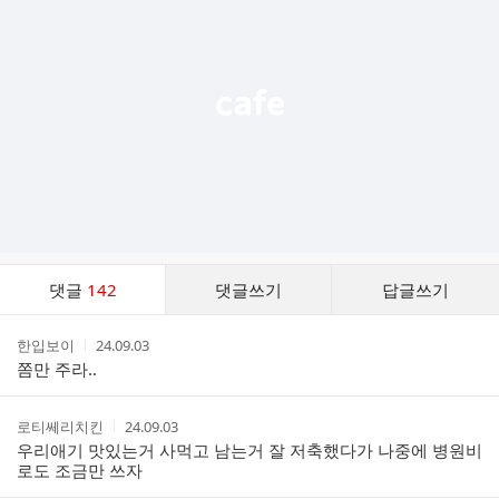
능
열
기
댓
댓글
142
댓글쓰기
답글쓰기
글
댓
작
작
한입보이
24.09.03
글
성
성
쫌만 주라..
리
자
시
스
간
트
작
작
로티쎄리치킨
24.09.03
성
성
우리애기 맛있는거 사먹고 남는거 잘 저축했다가 나중에 병원비
자
시
로도 조금만 쓰자
간