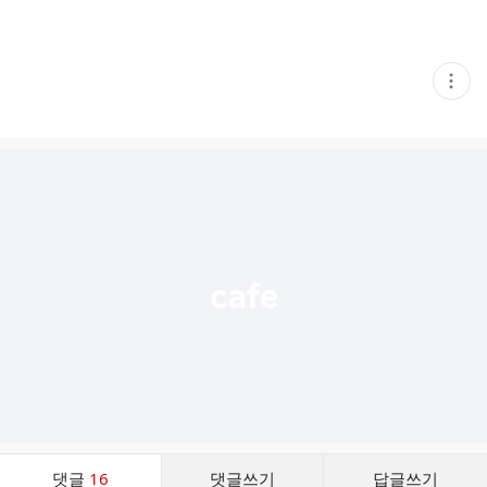
현
재
게
시
글
추
가
기
능
열
기
댓
댓글
16
댓글쓰기
답글쓰기