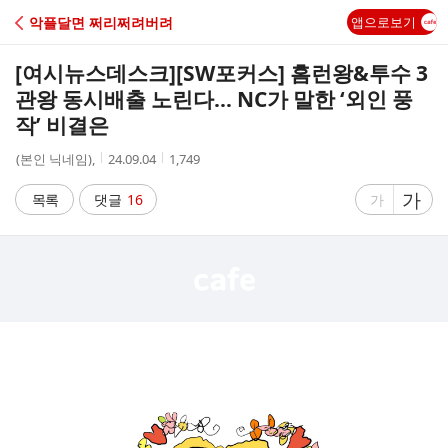
C
악플달면 쩌리쩌려버려
앱으로보기
A
[여시뉴스데스크]
[SW포커스] 홈런왕&투수 3
F
관왕 동시배출 노린다… NC가 말한 ‘외인 풍
작’ 비결은
E
작
작
조
(본인 닉네임),
24.09.04
1,749
성
성
회
자
시
수
글
가
글
목록
댓글
16
가
간
자
자
크
크
기
기
크
작
게
게