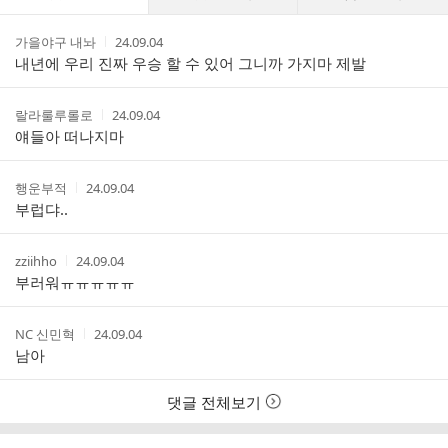
글
댓
작
작
가을야구 내놔
24.09.04
글
성
성
내년에 우리 진짜 우승 할 수 있어 그니까 가지마 제발
리
자
시
스
간
트
작
작
랄라룰루롤로
24.09.04
성
성
얘들아 떠나지마
자
시
간
작
작
행운부적
24.09.04
성
성
부럽댜..
자
시
간
작
작
zziihho
24.09.04
성
성
부러워ㅠㅠㅠㅠㅠ
자
시
간
작
작
NC 신민혁
24.09.04
성
성
남아
자
시
간
댓글 전체보기