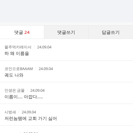
댓
댓글
24
댓글쓰기
답글쓰기
글
댓
작
작
물주먹카레이서
24.09.04
글
성
성
하 왜 이름을
리
자
시
스
간
트
작
작
코인으로BAAAM
24.09.04
성
성
궤도 나와
자
시
간
작
작
인생은 금물
24.09.04
성
성
이름이.... 아깝다.....
자
시
간
작
작
시벙새
24.09.04
성
성
저런놈땜에 교회 가기 싫어
자
시
간