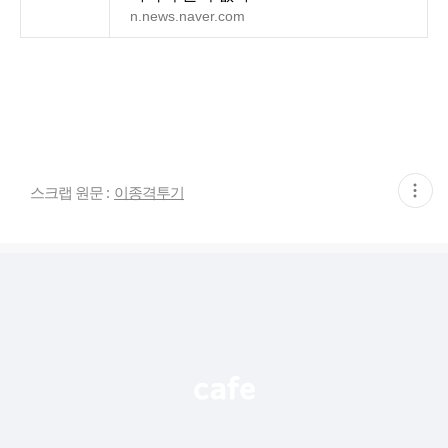
n.news.naver.com
현
스크랩 원문 :
이종격투기
재
게
시
글
추
가
기
능
열
기