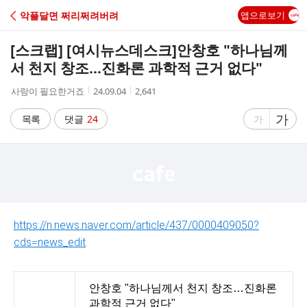
C
악플달면 쩌리쩌려버려
앱으로보기
A
[스크랩] [여시뉴스데스크]
안창호 "하나님께
F
서 천지 창조…진화론 과학적 근거 없다"
작
작
조
사랑이 필요한거죠
24.09.04
2,641
E
성
성
회
자
시
수
글
가
글
목록
댓글
24
가
간
자
자
크
크
기
기
크
작
게
게
https://n.news.naver.com/article/437/0000409050?
cds=news_edit
안창호 "하나님께서 천지 창조…진화론
과학적 근거 없다"