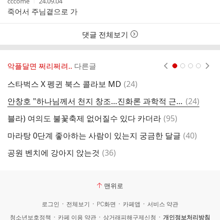
작
작
cccome
24.09.04
성
성
죽어서 주님곁으로 가
자
시
간
댓글 전체보기
악플달면 쩌리쩌려..
다른글
현재페이지 1
2
3
4
댓
스타벅스 X 펭귄 북스 콜라보 MD
(
24
)
글
댓
안창호 "하나님께서 천지 창조…진화론 과학적 근거 없다"
(
24
)
글
댓
블라) 여의도 불꽃축제 없어질수 있다 카더라
(
95
)
이
글
댓
마라탕 0단계 좋아하는 사람이 있는지 궁금한 달글
(
40
)
국
글
댓
공원 벤치에 강아지 앉는것
(
36
)
글
맨위로
로그인
전체보기
PC화면
카페앱
서비스 약관
청소년보호정책
카페 이용 약관
상거래피해구제신청
개인정보처리방침