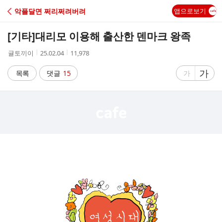
C
악플달면 쩌리쩌려버려
앱으로보기
A
[기타]
대리모 이용해 출산한 덴마크 왕족
F
작
작
조
귤토끼이
25.02.04
11,978
성
성
회
E
자
시
수
글
가
글
목록
댓글
15
가
간
자
자
크
크
기
기
크
작
게
게