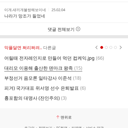
간
작
작
이개.새끼개불쌍해보이네
25.02.04
성
성
나라가 망조가 들었네
자
시
간
댓글 전체보기
악플달면 쩌리쩌려..
다른글
현재페이지 1
2
3
4
댓
어릴때 전자레인지로 만들어 먹던 컵케익.jpg
(
66
)
초
글
댓
대리모 이용해 출산한 덴마크 왕족
(
15
)
지
글
댓
부정선거 음모론 일타강사 이준석
(
18
)
글
댓
피겨) 국가대표 위서영 선수 은퇴발표
(
6
)
글
댓
흉포함의 대명사 (잔인주의)
(
3
)
얼
글
맨위로