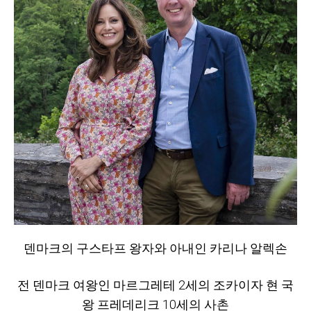
덴마크의 구스타프 왕자와 아내인 카리나 알렉손
전 덴마크 여왕인 마르그레테 2세의 조카이자 현 국
왕 프레데리크 10세의 사촌