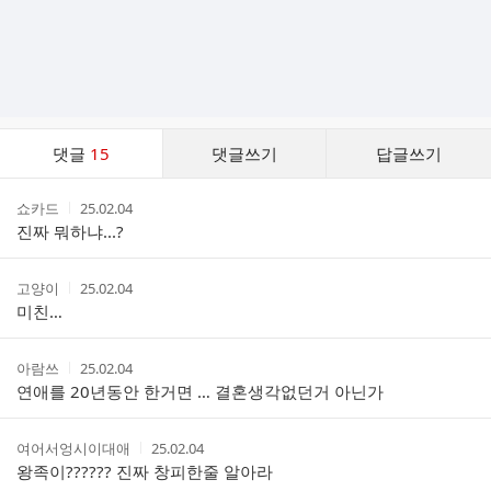
댓
댓글
15
댓글쓰기
답글쓰기
글
댓
작
작
쇼카드
25.02.04
글
성
성
진짜 뭐하냐...?
리
자
시
스
간
트
작
작
고양이
25.02.04
성
성
미친…
자
시
간
작
작
아람쓰
25.02.04
성
성
연애를 20년동안 한거면 … 결혼생각없던거 아닌가
자
시
간
작
작
여어서엉시이대애
25.02.04
성
성
왕족이?????? 진짜 창피한줄 알아라
자
시