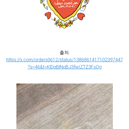
출처:
https://x.com/orders0612/status/1386861417102397447
?s=46&t=KlDqBlNqBJ3fwIZTZ3FsOg