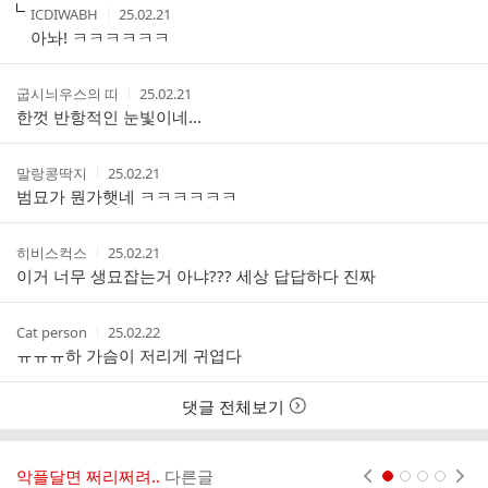
작
작
ICDIWABH
25.02.21
글
성
성
아놔! ㅋㅋㅋㅋㅋㅋ
리
자
시
스
간
트
작
작
굽시늬우스의 띠
25.02.21
성
성
한껏 반항적인 눈빛이네...
자
시
간
작
작
말랑콩딱지
25.02.21
성
성
범묘가 뭔가햇네 ㅋㅋㅋㅋㅋㅋ
자
시
간
작
작
히비스컥스
25.02.21
성
성
이거 너무 생묘잡는거 아냐??? 세상 답답하다 진짜
자
시
간
작
작
Cat person
25.02.22
성
성
ㅠㅠㅠ하 가슴이 저리게 귀엽다
자
시
간
댓글 전체보기
악플달면 쩌리쩌려..
다른글
현재페이지 1
2
3
4