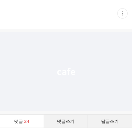
현
재
게
시
글
추
가
기
능
열
기
댓
댓글
24
댓글쓰기
답글쓰기
글
댓