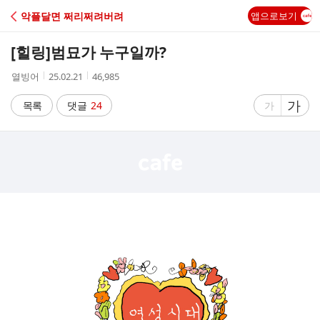
C
악플달면 쩌리쩌려버려
앱으로보기
A
[힐링]
범묘가 누구일까?
F
작
작
조
열빙어
25.02.21
46,985
성
성
회
E
자
시
수
글
가
글
목록
댓글
24
가
간
자
자
크
크
기
기
크
작
게
게